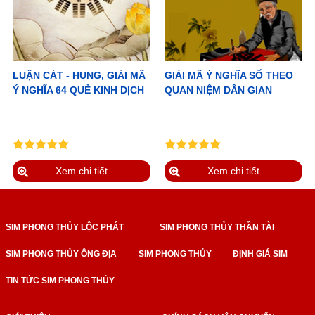
LUẬN CÁT - HUNG, GIẢI MÃ
GIẢI MÃ Ý NGHĨA SỐ THEO
Ý NGHĨA 64 QUẺ KINH DỊCH
QUAN NIỆM DÂN GIAN
Xem chi tiết
Xem chi tiết
SIM PHONG THỦY LỘC PHÁT
SIM PHONG THỦY THẦN TÀI
SIM PHONG THỦY ÔNG ĐỊA
SIM PHONG THỦY
ĐỊNH GIÁ SIM
TIN TỨC SIM PHONG THỦY