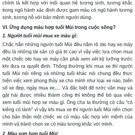
chính là kết hợp với mối quan hệ tương sinh, tương khắc
trong ngũ hành xác định được gam màu có ngũ hành tương
sinh, tương hỗ với bản mệnh người dùng.
VI. Ứng dụng màu hợp tuổi Mùi trong cuộc sống?
1. Người tuổi mùi mua xe màu gì:
Chắc hẳn những người tuổi Mùi đều nắm rõ oto hay xe máy
đều là những tài sản có giá trị cao vì vậy việc lựa chọn mua
một chiếc oto hay xe máy cần phải xem xét kỹ lưỡng trước
khi đưa ra quyết định. Thông thường khi mua xe thì người
tuổi Mùi nói riêng và những tuổi khác nói chung đều thực
hiện việc xem phong thủy xe cho mình như loại xe nào, biển
số xe đẹp, ngày mua xe,.... Và đặc biệt để rước vận may và
gặt hái được nhiều thành công thì không thể bỏ qua việc
xem tuổi mùi hợp xe màu gì. Ông cha ta thường có câu “có
kiêng có lành” vì vậy khi mua xe thì người tuổi Mùi nên chọn
cho bản thân một chiếc xe có màu sắc hợp với mệnh của
mình và tránh chọn xe có màu tương khắc với mình.
2. Màu sơn hợp tuổi Mùi: