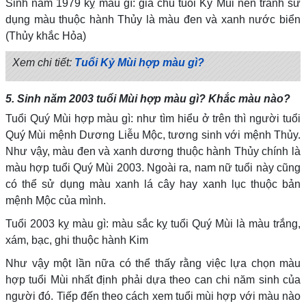
Sinh năm 1979 kỵ màu gì: gia chủ tuổi Kỷ Mùi nên tránh sử
dụng màu thuộc hành Thủy là màu đen và xanh nước biển
(Thủy khắc Hỏa)
Xem chi tiết:
T
uổi Kỷ Mùi hợp màu gì?
5. Sinh năm 2003 tuổi Mùi hợp màu gì? Khắc màu nào?
Tuổi Quý Mùi hợp màu gì: như tìm hiểu ở trên thì người tuổi
Quý Mùi mệnh Dương Liễu Mộc, tương sinh với mệnh Thủy.
Như vậy, màu đen và xanh dương thuộc hành Thủy chính là
màu hợp tuổi Quý Mùi 2003. Ngoài ra, nam nữ tuổi này cũng
có thể sử dụng màu xanh lá cây hay xanh lục thuộc bản
mệnh Mộc của mình.
Tuổi 2003 kỵ màu gì: màu sắc kỵ tuổi Quý Mùi là màu trắng,
xám, bạc, ghi thuộc hành Kim
Như vậy một lần nữa có thể thấy rằng việc lựa chọn màu
hợp tuổi Mùi nhất định phải dựa theo can chi năm sinh của
người đó. Tiếp đến theo cách xem tuổi mùi hợp với màu nào