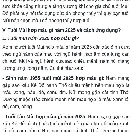
sức khỏe cũng như gia tăng vượng khí cho gia chủ tuổi Mùi.
Để phát huy hết tác dụng của đá phong thủy thì quý bạn tuổi
Mùi nên chọn màu đá phong thủy hợp tuổi.
V. Tuổi Mùi hợp màu gì năm 2025 và cách ứng dụng?
1. Tuổi mùi năm 2025 hợp màu gì?
Xem người tuổi Mùi hợp màu gì năm 2025 cần xác định dựa
theo ngũ hành của màu với ngũ hành nạp âm của từng can
chi tuổi Mùi và ngũ hành của sao chiếu mệnh nam nữ mạng
tương ứng trong năm. Cụ thể như sau:
-
Sinh năm 1955 tuổi mùi 2025 hợp màu gì
: Nam mạng
gặp sao xấu Kế Đô hành Thổ chiếu mệnh nên màu hợp là
màu vàng, nâu, đỏ, cam. tím. Nữ mạng gặp cát tinh Thái
Dương thuộc Hỏa chiếu mệnh nên màu hợp là màu xanh lá,
đỏ, cam, hồng.
-
Tuổi Tân Mùi hợp màu gì năm 2025
:
Nam mạng gặp sao
xấu Kế Đô hành Thổ chiếu mệnh nên màu hợp là
màu xanh
lá, đỏ, cam, hồng
. Nữ mạng gặp cát tinh Thái Dương thuộc