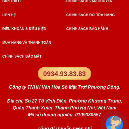
GIỚI THIỆU
CHÍNH SÁCH VẬN CHUYỂN
LIÊN HỆ
CHÍNH SÁCH ĐỔI TRẢ HÀNG
ĐIỀU KHOẢN & ĐIỀU KIỆN
CHÍNH SÁCH BẢO HÀNH
MUA HÀNG VÀ THANH TOÁN
CHÍNH SÁCH BẢO MẬT
0934.93.83.83
Công ty TNHH Văn Hóa Số Mặt Trời Phương Đông.
Địa chỉ: Số 27 Tô Vĩnh Diện, Phường Khương Trung,
Quận Thanh Xuân, Thành Phố Hà Nội, Việt Nam
Mã số doanh nghiệp: 0109080557
Tổng đài tư vấn miễn phí