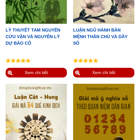
LÝ THUYẾT TAM NGUYÊN
LUẬN NGŨ HÀNH BẢN
CỬU VẬN VÀ NGUYÊN LÝ
MỆNH THÂN CHỦ VÀ DÃY
DỰ BÁO CỔ
SỐ
Xem chi tiết
Xem chi tiết