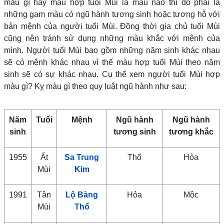
màu gì hay màu hợp tuổi Mùi là màu nào thì đó phải là
những gam màu có ngũ hành tương sinh hoặc tương hỗ với
bản mệnh của người tuổi Mùi. Đồng thời gia chủ tuổi Mùi
cũng nên tránh sử dụng những màu khắc với mệnh của
mình. Người tuổi Mùi bao gồm những năm sinh khác nhau
sẽ có mệnh khác nhau vì thế màu hợp tuổi Mùi theo năm
sinh sẽ có sự khác nhau. Cụ thể xem người tuổi Mùi hợp
màu gì? Kỵ màu gì theo quy luật ngũ hành như sau:
Năm
Tuổi
Mệnh
Ngũ hành
Ngũ hành
sinh
tương sinh
tương khắc
1955
Ất
Sa Trung
Thổ
Hỏa
Mùi
Kim
1991
Tân
Lộ Bàng
Hỏa
Mộc
Mùi
Thổ