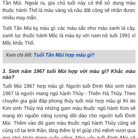
Tân Mùi. Ngoài ra, gia chủ tuổi này có thể sử dụng màu
thuộc hành Thổ là màu vàng và nâu đất cũng sẽ nhận được
nhiều may mắn.
Tuổi Tân Mùi kỵ màu gì: các màu sắc như màu xanh lá cây,
xanh lục thuộc hành Mộc là màu kỵ với nam nữ tuổi 1991 vì
Mộc khắc Thổ.
Xem chi tiết:
Tuổi Tân Mùi hợp màu gì?
3. Sinh năm 1967 tuổi Mùi hợp với màu gì? Khắc màu
nào?
Tuổi Mùi 1967 hợp màu gì: Người tuổi Đinh Mùi sinh năm
1967 là người mang ngũ hành Thủy - Thiên Hà Thủy. Theo
chuyên gia giải đáp phong thủy tuổi mùi hợp màu gì thì do
Kim sinh Thủy mà những gam màu thuộc ngũ hành Kim sẽ
mang tới nguồn năng lượng dồi dào cho người tuổi Đinh
Mùi. Thêm vào đó gam màu thuộc ngũ hành Thủy cũng sẽ
củng cố lại tinh thần, tăng thêm lý trí giúp chủ mệnh vượt qua
mọi khó khăn trong cuộc sống. Như vậy tuổi Đinh Mùi sẽ