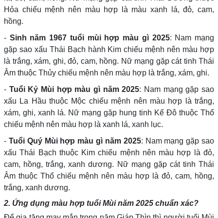
Hỏa chiếu mệnh nên màu hợp là màu xanh lá, đỏ, cam,
hồng.
-
Sinh năm 1967 tuổi mùi hợp màu gì 2025
:
Nam mạng
gặp sao xấu Thái Bạch hành Kim chiếu mệnh nên màu hợp
là
trắng, xám, ghi, đỏ, cam, hồng
. Nữ mạng gặp cát tinh Thái
Âm thuộc Thủy chiếu mệnh nên màu hợp là trắng, xám, ghi.
-
Tuổi Kỷ Mùi hợp màu gì năm 2025
:
Nam mạng gặp sao
xấu La Hầu thuộc Mộc chiếu mệnh nên màu hợp là
trắng,
xám, ghi, xanh lá
. Nữ mạng gặp hung tinh Kế Đô thuộc Thổ
chiếu mệnh nên màu hợp là xanh lá, xanh lục.
-
Tuổi Quý Mùi hợp màu gì năm 2025
:
Nam mạng gặp sao
xấu Thái Bạch thuộc Kim chiếu mệnh nên màu hợp là đỏ,
cam, hồng, trắng, xanh dương. Nữ mạng gặp cát tinh Thái
Âm thuộc Thổ chiếu mệnh nên màu hợp là
đỏ, cam, hồng,
trắng, xanh dương
.
2. Ứng dụng màu hợp tuổi Mùi năm 2025 chuẩn xác?
Để gia tăng may mắn trong năm Giáp Thìn thì người tuổi Mùi