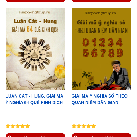
LUẬN CÁT - HUNG, GIẢI MÃ
GIẢI MÃ Ý NGHĨA SỐ THEO
Ý NGHĨA 64 QUẺ KINH DỊCH
QUAN NIỆM DÂN GIAN