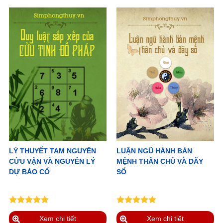
LÝ THUYẾT TAM NGUYÊN
LUẬN NGŨ HÀNH BẢN
CỬU VẬN VÀ NGUYÊN LÝ
MỆNH THÂN CHỦ VÀ DÃY
DỰ BÁO CỔ
SỐ
Xem chi tiết
Xem chi tiết