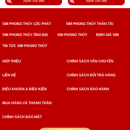
Xem chi tiết
Xem chi tiết
SIM PHONG THỦY LỘC PHÁT
SIM PHONG THỦY THẦN TÀI
SIM PHONG THỦY ÔNG ĐỊA
SIM PHONG THỦY
ĐỊNH GIÁ SIM
TIN TỨC SIM PHONG THỦY
GIỚI THIỆU
CHÍNH SÁCH VẬN CHUYỂN
LIÊN HỆ
CHÍNH SÁCH ĐỔI TRẢ HÀNG
ĐIỀU KHOẢN & ĐIỀU KIỆN
CHÍNH SÁCH BẢO HÀNH
MUA HÀNG VÀ THANH TOÁN
CHÍNH SÁCH BẢO MẬT