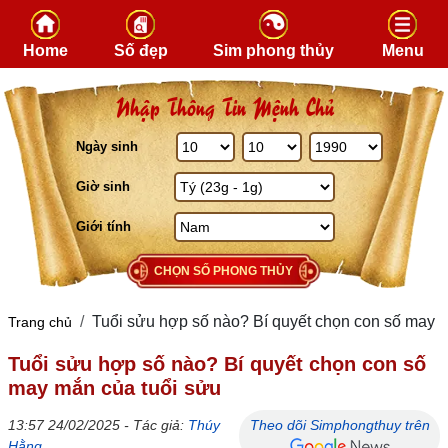
Skip to content
Home
Số đẹp
Sim phong thủy
Menu
Nhập Thông Tin Mệnh Chủ
Ngày sinh
Giờ sinh
Giới tính
CHỌN SỐ PHONG THỦY
Tuổi sửu hợp số nào? Bí quyết chọn con số may 
Trang chủ
Tuổi sửu hợp số nào? Bí quyết chọn con số
may mắn của tuổi sửu
13:57 24/02/2025 - Tác giả:
Thúy
Theo dõi Simphongthuy trên
Hằng