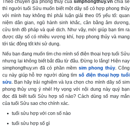
Theo chuyên gia phong thủy của
simphongthuy.vn
chia sẻ
thì người tuổi Sửu muốn biết một dãy số có hợp phong thủy
với mình hay không thì phải luận giải theo 05 yếu tố: quan
niệm dân gian, ngũ hành sinh khắc, cân bằng âm dương,
cửu tinh đồ pháp và quẻ dịch. Như vậy, mới giúp bạn tìm ra
được dãy số có nhiều vượng khí, hợp phong thủy và mang
tới tác động tốt khi sử dụng.
Nếu bạn đang muốn tìm cho mình số điện thoại hợp tuổi Sửu
nhưng lại không biết bắt đầu từ đâu. Đừng lo lắng! Hiện nay
simphongthuy.vn đã có phần mềm
sim phong thủy
. Công
cụ này giúp hỗ trợ người dùng tìm
số điện thoại hợp tuổi
sửu
. Bạn hãy trải nghiệm và lựa chọn cho mình dãy số sim
phong thủy ưng ý nhé! Hy vọng với nội dung này quý bạn
đọc đã biết tuổi Sửu hợp số nào? Cách dùng số may mắn
của tuổi Sửu sao cho chính xác.
tuổi sửu hợp với con số nào
tuổi sửu hợp số gì