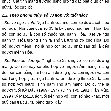
phúc. Cát tinh mang trường năng lượng đặc biệt giúp chiêu
hút tài lộc cực tốt.
2.2. Theo phong thủy, số 33 hợp với tuổi nào?
-
Xét về ngũ hành
: Ngũ hành của một con số được xét theo
nội quái. Nội quái của số 33 là Ly thuộc ngũ hành Hỏa. Do
đó, con số 33 là con số thuộc ngũ hành Hỏa. Xét về ngũ
hành thì Hỏa tương sinh ra Thổ và tương trợ cho Hỏa. Do
đó, người mệnh Thổ là hợp con số 33 nhất, sau đó là đến
người mệnh Hỏa.
-
Xét theo âm dương
: Ý nghĩa số 33 ứng với con số dương
mạng. Con số này sẽ phù hợp với người Âm mạng, mang
đến sự cân bằng hài hòa âm dương giữa con người và con
số. Tổng hợp giữa ngũ hành và âm dương thì số 33 là con
số hợp với người sinh năm Thổ âm mạng. Đó cụ thể là
người tuổi Kỷ Dậu (1969), 1977 (Đinh Tỵ), 1991 (Tân Mùi),
1999 (Kỷ Mão),...Các tuổi trên hợp với con số nào khác, mời
quý bạn tra cứu tại bảng dưới đây: