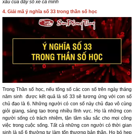
xấu của dãy số xe cả mình
4. Giải mã ý nghĩa số 33 trong thần số học
Trong Thần số học, nếu tổng số các con số trên ngày tháng
năm sinh được kết quả là số 33 sẽ tương ứng với con số
chủ đạo là 6. Những người có con số này chủ đạo vô cùng
giỏi giang, sáng tạo trong nhiều lĩnh vực. Họ là những con
người sống có trách nhiệm, tận tâm sâu sắc cho mọi công
việc trong cuộc sống. Tất cả những con người có thời gian
sinh là số 6 thường tự làm tổn thương bản thân. Họ bó hẹp