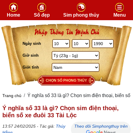
Skip to content
Home
Số đẹp
Sim phong thủy
Menu
Nhập Thông Tin Mệnh Chủ
Ngày sinh
Giờ sinh
Giới tính
CHỌN SỐ PHONG THỦY
Ý nghĩa số 33 là gì? Chọn sim điện thoại, biển số 
Trang chủ
Ý nghĩa số 33 là gì? Chọn sim điện thoại,
biển số xe đuôi 33 Tài Lộc
13:57 24/02/2025 - Tác giả:
Thúy
Theo dõi Simphongthuy trên
Hằng