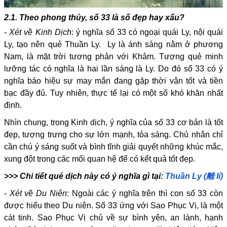
2.1. Theo phong thủy, số 33 là số đẹp hay xấu?
-
Xét về Kinh Dịch
: ý nghĩa số 33 có ngoại quái Ly, nội quái
Ly, tạo nên quẻ Thuần Ly. Ly là ánh sáng nằm ở phương
Nam, là mặt trời tương phản với Khảm. Tượng quẻ minh
lưỡng tác có nghĩa là hai lần sáng là Ly. Do đó số 33 có ý
nghĩa báo hiệu sự may mắn đang gặp thời vận tốt và tiền
bạc đầy đủ. Tuy nhiên, thực tế lại có một số khó khăn nhất
định.
Nhìn chung, trong Kinh dịch, ý nghĩa của số 33 cơ bản là tốt
đẹp, tượng trưng cho sự lớn mạnh, tỏa sáng. Chủ nhân chỉ
cần chú ý sáng suốt và bình tĩnh giải quyết những khúc mắc,
xung đột trong các mối quan hệ để có kết quả tốt đẹp.
>>> Chi tiết quẻ dịch này có ý nghĩa gì tại:
Thuần Ly (離 lí)
-
Xét về Du Niên
: Ngoài các ý nghĩa trên thì con số 33 còn
được hiểu theo Du niên. Số 33 ứng với Sao Phục Vị, là một
cát tinh. Sao Phục Vị chủ về sự bình yên, an lành, hạnh