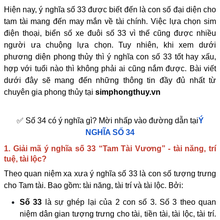
Hiện nay, ý nghĩa số 33 được biết đến là con số đại diện cho
tam tài mang đến may mắn về tài chính. Việc lựa chọn sim
điện thoại, biển số xe đuôi số 33 vì thế cũng được nhiều
người ưa chuộng lựa chọn. Tuy nhiên, khi xem dưới
phương diện phong thủy thì ý nghĩa con số 33 tốt hay xấu,
hợp với tuổi nào thì không phải ai cũng nắm được. Bài viết
dưới đây sẽ mang đến những thông tin đầy đủ nhất từ
chuyên gia phong thủy tại
simphongthuy.vn
✅ Số 34 có ý nghĩa gì? Mời nhấp vào đường dẫn tại
Ý
NGHĨA SỐ 34
1. Giải mã ý nghĩa số 33 “Tam Tài Vương” - tài năng, trí
tuệ, tài lộc?
Theo quan niệm xa xưa ý nghĩa số 33 là con số tượng trưng
cho Tam tài. Bao gồm: tài năng, tài trí và tài lộc. Bởi:
Số 33
là sự ghép lại của 2 con số 3. Số 3 theo quan
niệm dân gian tượng trưng cho tài, tiền tài, tài lộc, tài trí.