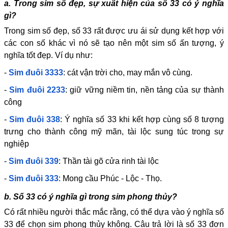
a. Trong sim số đẹp, sự xuất hiện của số 33 có ý nghĩa
gì?
Trong sim số đẹp, số 33 rất được ưu ái sử dụng kết hợp với
các con số khác vì nó sẽ tạo nên một sim số ấn tượng, ý
nghĩa tốt đẹp. Ví dụ như:
-
Sim đuôi 3333
: cát vận trời cho, may mắn vô cùng.
-
Sim đuôi 2233
: giữ vững niềm tin, nền tảng của sự thành
công
-
Sim đuôi 338
: Ý nghĩa số 33 khi kết hợp cùng số 8 tượng
trưng cho thành công mỹ mãn, tài lộc sung túc trong sự
nghiệp
-
Sim đuôi 339
: Thần tài gõ cửa rinh tài lộc
-
Sim đuôi 333
: Mong cầu Phúc - Lộc - Thọ.
b. Số 33 có ý nghĩa gì trong sim phong thủy?
Có rất nhiều người thắc mắc rằng, có thể dựa vào ý nghĩa số
33 để chọn sim phong thủy không. Câu trả lời là số 33 đơn