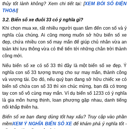
thủy tốt lành không? Xem chi tiết tại: [
XEM BÓI SỐ ĐIỆN
THOẠI
]
3.2. Biển số xe đuôi 33 có ý nghĩa gì?
Khi chọn mua xe, rất nhiều người quan tâm đến con số và ý
nghĩa của chúng. Ai cũng mong muốn sở hữu biển số xe
đẹp, chứa nhiều con số may mắn để giúp chủ nhân vừa an
toàn khi lưu thông vừa có thể tiến tới những chân trời thành
công mới.
Nếu biển số xe có số 33 thì đây là một biển số xe đẹp. Ý
nghĩa con số 33 tượng trưng cho sự may mắn, thành công
và vượng tài. Do đó, nếu quý bạn đang sở hữu chiếc xe có
biển số chứa con số 33 thì xin chúc mừng, bạn đã có trong
tay con số vô cùng may mắn. Ví dụ biển số 1233 có ý nghĩa
là gia môn hưng thịnh, loan phượng gặp nhau, danh tiếng
nổi khắp thiên hạ.
Biển số xe bạn đang dùng tốt hay xấu? Truy cập vào phần
mềm
XEM Ý NGHĨA BIỂN SỐ XE
để khám phá ý nghĩa tốt -