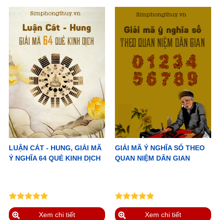
LUẬN CÁT - HUNG, GIẢI MÃ
GIẢI MÃ Ý NGHĨA SỐ THEO
Ý NGHĨA 64 QUẺ KINH DỊCH
QUAN NIỆM DÂN GIAN
Xem chi tiết
Xem chi tiết