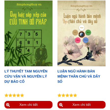
LÝ THUYẾT TAM NGUYÊN
LUẬN NGŨ HÀNH BẢN
CỬU VẬN VÀ NGUYÊN LÝ
MỆNH THÂN CHỦ VÀ DÃY
DỰ BÁO CỔ
SỐ
Xem chi tiết
Xem chi tiết