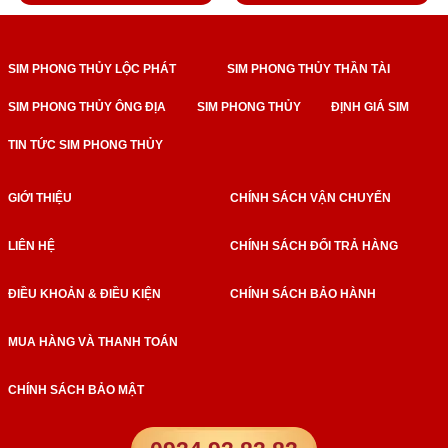
SIM PHONG THỦY LỘC PHÁT
SIM PHONG THỦY THẦN TÀI
SIM PHONG THỦY ÔNG ĐỊA
SIM PHONG THỦY
ĐỊNH GIÁ SIM
TIN TỨC SIM PHONG THỦY
GIỚI THIỆU
CHÍNH SÁCH VẬN CHUYỂN
LIÊN HỆ
CHÍNH SÁCH ĐỔI TRẢ HÀNG
ĐIỀU KHOẢN & ĐIỀU KIỆN
CHÍNH SÁCH BẢO HÀNH
MUA HÀNG VÀ THANH TOÁN
CHÍNH SÁCH BẢO MẬT