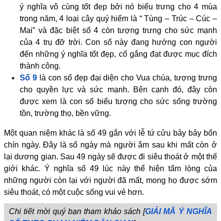
ý nghĩa vô cùng tốt đẹp bởi nó biểu trưng cho 4 mùa
trong năm, 4 loại cây quý hiếm là “ Tùng – Trúc – Cúc –
Mai” và đặc biệt số 4 còn tượng trưng cho sức mạnh
của 4 trụ đỡ trời. Con số này đang hướng con người
đến những ý nghĩa tốt đẹp, cố gắng đạt được mục đích
thành công.
Số 9
là con số đẹp đại diện cho Vua chúa, tượng trưng
cho quyền lực và sức mạnh. Bên cạnh đó, đây còn
được xem là con số biểu tượng cho sức sống trường
tồn, trường thọ, bền vững.
Một quan niệm khác là số 49 gắn với lễ tứ cửu bảy bảy bốn
chín ngày. Đây là số ngày mà người âm sau khi mất còn ở
lại dương gian. Sau 49 ngày sẽ được đi siêu thoát ở một thế
giới khác. Ý nghĩa số 49 lúc này thể hiện tấm lòng của
những người còn lại với người đã mất, mong họ được sớm
siêu thoát, có một cuộc sống vui vẻ hơn.
Chi tiết mời quý bạn tham khảo sách [
GIẢI MÃ Ý NGHĨA