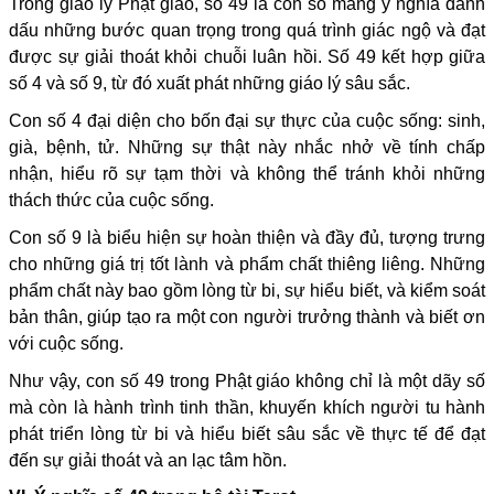
Trong giáo lý Phật giáo, số 49 là con số mang ý nghĩa đánh
dấu những bước quan trọng trong quá trình giác ngộ và đạt
được sự giải thoát khỏi chuỗi luân hồi. Số 49 kết hợp giữa
số 4 và số 9, từ đó xuất phát những giáo lý sâu sắc.
Con số 4 đại diện cho bốn đại sự thực của cuộc sống: sinh,
già, bệnh, tử. Những sự thật này nhắc nhở về tính chấp
nhận, hiểu rõ sự tạm thời và không thể tránh khỏi những
thách thức của cuộc sống.
Con số 9 là biểu hiện sự hoàn thiện và đầy đủ, tượng trưng
cho những giá trị tốt lành và phẩm chất thiêng liêng. Những
phẩm chất này bao gồm lòng từ bi, sự hiểu biết, và kiểm soát
bản thân, giúp tạo ra một con người trưởng thành và biết ơn
với cuộc sống.
Như vậy, con số 49 trong Phật giáo không chỉ là một dãy số
mà còn là hành trình tinh thần, khuyến khích người tu hành
phát triển lòng từ bi và hiểu biết sâu sắc về thực tế để đạt
đến sự giải thoát và an lạc tâm hồn.