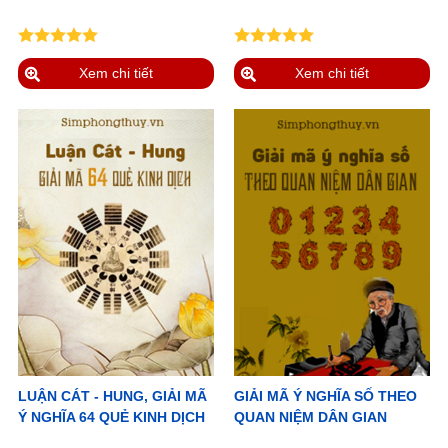
Xem chi tiết
Xem chi tiết
LUẬN CÁT - HUNG, GIẢI MÃ
GIẢI MÃ Ý NGHĨA SỐ THEO
Ý NGHĨA 64 QUẺ KINH DỊCH
QUAN NIỆM DÂN GIAN