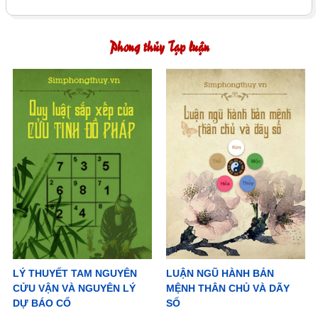
Phong thủy Tạp luận
LÝ THUYẾT TAM NGUYÊN
LUẬN NGŨ HÀNH BẢN
CỬU VẬN VÀ NGUYÊN LÝ
MỆNH THÂN CHỦ VÀ DÃY
DỰ BÁO CỔ
SỐ