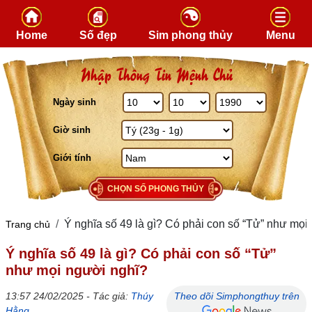
Skip to content
Home
Số đẹp
Sim phong thủy
Menu
Nhập Thông Tin Mệnh Chủ
Ngày sinh
Giờ sinh
Giới tính
CHỌN SỐ PHONG THỦY
Ý nghĩa số 49 là gì? Có phải con số “Tử” như mọi
Trang chủ
Ý nghĩa số 49 là gì? Có phải con số “Tử”
như mọi người nghĩ?
13:57 24/02/2025 - Tác giả:
Thúy
Theo dõi Simphongthuy trên
Hằng