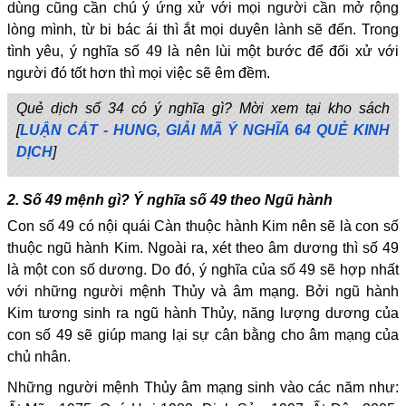
dùng cũng cần chú ý ứng xử với mọi người cần mở rộng
lòng mình, từ bi bác ái thì ắt mọi duyên lành sẽ đến. Trong
tình yêu, ý nghĩa số 49 là nên lùi một bước để đối xử với
người đó tốt hơn thì mọi việc sẽ êm đềm.
Quẻ dịch số 34 có ý nghĩa gì? Mời xem tại kho sách
[
LUẬN CÁT - HUNG, GIẢI MÃ Ý NGHĨA 64 QUẺ KINH
DỊCH
]
2. Số 49 mệnh gì? Ý nghĩa số 49 theo Ngũ hành
Con số 49 có nội quái Càn thuộc hành Kim nên sẽ là con số
thuộc ngũ hành Kim. Ngoài ra, xét theo âm dương thì số 49
là một con số dương. Do đó, ý nghĩa của số 49 sẽ hợp nhất
với những người mệnh Thủy và âm mạng. Bởi ngũ hành
Kim tương sinh ra ngũ hành Thủy, năng lượng dương của
con số 49 sẽ giúp mang lại sự cân bằng cho âm mạng của
chủ nhân.
Những người mệnh Thủy âm mạng sinh vào các năm như: