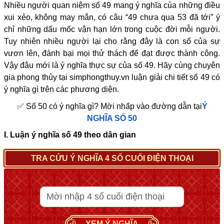
Nhiều người quan niệm số 49 mang ý nghĩa của những điều
xui xẻo, không may mắn, có câu “49 chưa qua 53 đã tới” ý
chỉ những dấu mốc vận hạn lớn trong cuộc đời mỗi người.
Tuy nhiên nhiều người lại cho rằng đây là con số của sự
vươn lên, đánh bại mọi thử thách để đạt được thành công.
Vậy đâu mới là ý nghĩa thực sự của số 49. Hãy cùng chuyên
gia phong thủy tại simphongthuy.vn luận giải chi tiết số 49 có
ý nghĩa gì trên các phương diện.
✅ Số 50 có ý nghĩa gì? Mời nhấp vào đường dẫn tại
Ý
NGHĨA SỐ 50
I. Luận ý nghĩa số 49 theo dân gian
TRA CỨU Ý NGHĨA 4 SỐ CUỐI ĐIỆN THOẠI
XEM Ý NGHĨA