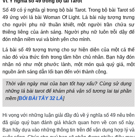
VI. Ý nghĩa số 49 trong bộ tài Tarot
Số 49 có ý nghĩa gì trong bộ bài Tarot. Trong bộ bài Tarot số
49 ứng với lá bài Woman Of Light. Lá bài này tượng trưng
cho người phụ nữ thuần khiết, một người trần chứa sự
thiêng liêng của ánh sáng. Người phụ nữ luôn trỗi dậy để
đón nhận niềm vui và bình yên cho mình.
Lá bài số 49 tượng trưng cho sự hiện diện của một cá thể
nào đó vừa thức tỉnh trong tâm hồn chủ nhân. Bạn hãy đón
nhận nó như một phước lành, một món quà quý giá, một
nguồn ánh sáng dẫn lối bạn đến với thành công.
Thời vận ngày mai của bạn tốt hay xấu? Cùng sử dụng
những lá bài tarot để khám phá vận số tương lai tại phần
mềm [
BÓI BÀI TÂY 32 LÁ
]
Hi vọng với những luận giải đầy đủ về ý nghĩa số 49 nêu trên
đã giúp quý bạn đánh giá khách quan hơn về con số này.
Bạn hãy dựa vào những thông tin trên để vận dụng hợp lý và