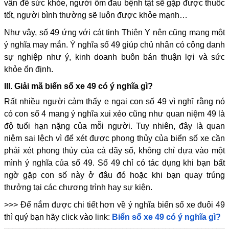
vấn đề sức khỏe, người ốm đau bệnh tật sẽ gặp được thuốc
tốt, người bình thường sẽ luôn được khỏe mạnh…
Như vậy, số 49 ứng với cát tinh Thiên Y nên cũng mang một
ý nghĩa may mắn. Ý nghĩa số 49 giúp chủ nhân có công danh
sự nghiệp như ý, kinh doanh buôn bán thuận lợi và sức
khỏe ổn định.
III. Giải mã biển số xe 49 có ý nghĩa gì?
Rất nhiều người cảm thấy e ngại con số 49 vì nghĩ rằng nó
có con số 4 mang ý nghĩa xui xẻo cũng như quan niệm 49 là
độ tuổi hạn nặng của mỗi người. Tuy nhiên, đây là quan
niệm sai lệch vì để xét được phong thủy của biển số xe cần
phải xét phong thủy của cả dãy số, không chỉ dựa vào một
mình ý nghĩa của số 49. Số 49 chỉ có tác dụng khi bạn bất
ngờ gặp con số này ở đâu đó hoặc khi bạn quay trúng
thưởng tại các chương trình hay sự kiện.
>>> Để nắm được chi tiết hơn về ý nghĩa biển số xe đuôi 49
thì quý bạn hãy click vào link:
Biển số xe 49 có ý nghĩa gì?