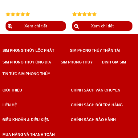
Xem chi tiết
Xem chi tiết
SIM PHONG THỦY LỘC PHÁT
SIM PHONG THỦY THẦN TÀI
SIM PHONG THỦY ÔNG ĐỊA
SIM PHONG THỦY
ĐỊNH GIÁ SIM
TIN TỨC SIM PHONG THỦY
GIỚI THIỆU
CHÍNH SÁCH VẬN CHUYỂN
LIÊN HỆ
CHÍNH SÁCH ĐỔI TRẢ HÀNG
ĐIỀU KHOẢN & ĐIỀU KIỆN
CHÍNH SÁCH BẢO HÀNH
MUA HÀNG VÀ THANH TOÁN