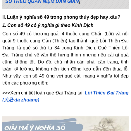
SỐ THEO QUAN NIỆM DÂN GIAN
]
II. Luận ý nghĩa số 49 trong phong thủy đẹp hay xấu?
1. Con số 49 có ý nghĩa gì theo Kinh Dịch
Con số 49 có thượng quái 4 thuộc cung Chấn (Lôi) và nội
quái 9 thuộc cung Càn (Thiên) tạo thành quẻ Lôi Thiên Đại
Tráng, là quẻ số thứ tự 34 trong Kinh Dịch. Quẻ Thiên Lôi
Đại Tráng chủ về vận thế hưng thịnh nhưng nếu cái gì quá
cũng không tốt. Do đó, chủ nhân cần phải cẩn trạng, tính
toán kỹ lưỡng, không nên kích động kẻo dẫn đến thua lỗ.
Như vậy, con số 49 ứng với quẻ cát, mang ý nghĩa tốt đẹp
trên các phương diện:
>>>Xem chi tiết toàn quẻ Đại Tráng tại:
Lôi Thiên Đại Tráng
(大壯 dà zhuàng)