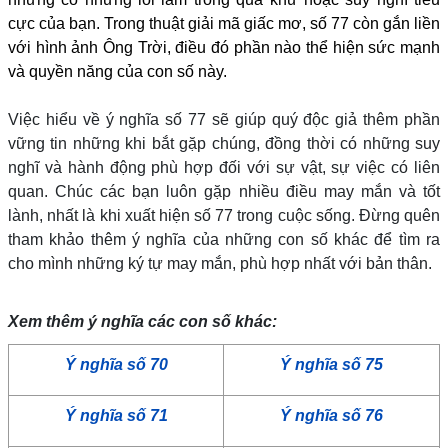
cực của bạn. Trong thuật giải mã giấc mơ, số 77 còn gắn liền
với hình ảnh Ông Trời, điều đó phần nào thể hiện sức mạnh
và quyền năng của con số này.
Việc hiểu về ý nghĩa số 77 sẽ giúp quý độc giả thêm phần
vững tin những khi bắt gặp chúng, đồng thời có những suy
nghĩ và hành động phù hợp đối với sự vật, sự việc có liên
quan. Chúc các bạn luôn gặp nhiều điều may mắn và tốt
lành, nhất là khi xuất hiện số 77 trong cuộc sống. Đừng quên
tham khảo thêm ý nghĩa của những con số khác để tìm ra
cho mình những ký tự may mắn, phù hợp nhất với bản thân.
Xem thêm ý nghĩa các con số khác:
Ý nghĩa số 70
Ý nghĩa số 75
Ý nghĩa số 71
Ý nghĩa số 76