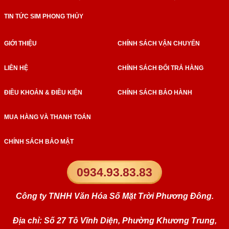
TIN TỨC SIM PHONG THỦY
GIỚI THIỆU
CHÍNH SÁCH VẬN CHUYỂN
LIÊN HỆ
CHÍNH SÁCH ĐỔI TRẢ HÀNG
ĐIỀU KHOẢN & ĐIỀU KIỆN
CHÍNH SÁCH BẢO HÀNH
MUA HÀNG VÀ THANH TOÁN
CHÍNH SÁCH BẢO MẬT
0934.93.83.83
Công ty TNHH Văn Hóa Số Mặt Trời Phương Đông.
Địa chỉ: Số 27 Tô Vĩnh Diện, Phường Khương Trung,