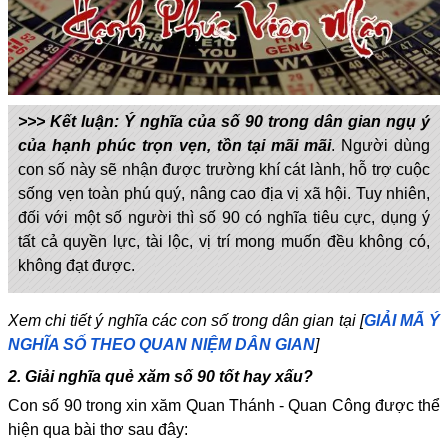
>>> Kết luận: Ý nghĩa của số 90 trong dân gian ngụ ý
của hạnh phúc trọn vẹn, tồn tại mãi mãi
. Người dùng
con số này sẽ nhận được trường khí cát lành, hỗ trợ cuộc
sống vẹn toàn phú quý, nâng cao địa vị xã hội. Tuy nhiên,
đối với một số người thì số 90 có nghĩa tiêu cực, dụng ý
tất cả quyền lực, tài lộc, vị trí mong muốn đều không có,
không đạt được.
Xem chi tiết ý nghĩa các con số trong dân gian tại [
GIẢI MÃ Ý
NGHĨA SỐ THEO QUAN NIỆM DÂN GIAN
]
2. Giải nghĩa quẻ xăm số 90 tốt hay xấu?
Con số 90 trong xin xăm Quan Thánh - Quan Công được thể
hiện qua bài thơ sau đây: