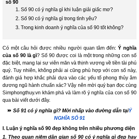
số 90
1. Số 90 có ý nghĩa gì khi luận giải giấc mơ?
2. Số 90 có ý nghĩa gì trong tình yêu?
3. Trong kinh doanh ý nghĩa của số 90 tốt không?
Có một câu hỏi được nhiều người quan tâm đến:
Ý nghĩa
của số 90 là gì
? Số 90 được coi là một trong những con số
đặc biệt, mang lại sự viên mãn và thịnh vượng về tiền tài phú
quý. Tuy nhiên, không phải ai cũng phù hợp với con số này,
đánh giá hợp khắc phải dựa vào các yếu tố phong thủy âm
dương ngũ hành chuẩn xác? Vậy nên mời quý bạn đọc cùng
Simphongthuy.vn khám phá và làm rõ ý nghĩa của con số 90
qua bài viết dưới đây.
⏩
Số 91 có ý nghĩa gì? Mời nhấp vào đường dẫn tại
Ý
NGHĨA SỐ 91
I. Luận ý nghĩa số 90 đẹp không trên nhiều phương diện
1. Theo quan niệm dân gian số 90 có ý nghĩa gì đẹp hay