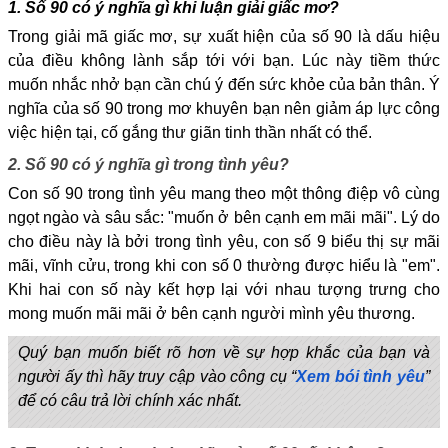
1. Số 90 có ý nghĩa gì khi luận giải giấc mơ?
Trong giải mã giấc mơ, sự xuất hiện của số 90 là dấu hiệu
của điều không lành sắp tới với bạn. Lúc này tiềm thức
muốn nhắc nhở bạn cần chú ý đến sức khỏe của bản thân. Ý
nghĩa của số 90 trong mơ khuyên bạn nên giảm áp lực công
việc hiện tại, cố gắng thư giãn tinh thần nhất có thể.
2. Số 90 có ý nghĩa gì trong tình yêu?
Con số 90 trong tình yêu mang theo một thông điệp vô cùng
ngọt ngào và sâu sắc: "muốn ở bên cạnh em mãi mãi". Lý do
cho điều này là bởi trong tình yêu, con số 9 biểu thị sự mãi
mãi, vĩnh cửu, trong khi con số 0 thường được hiểu là "em".
Khi hai con số này kết hợp lại với nhau tượng trưng cho
mong muốn mãi mãi ở bên cạnh người mình yêu thương.
Quý bạn muốn biết rõ hơn về sự hợp khắc của bạn và
người ấy thì hãy truy cập vào công cụ “
Xem bói tình yêu
”
để có câu trả lời chính xác nhất.