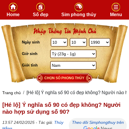
Skip to content
Home
Số đẹp
Sim phong thủy
Menu
Nhập Thông Tin Mệnh Chủ
Ngày sinh
Giờ sinh
Giới tính
CHỌN SỐ PHONG THỦY
[Hé lộ] Ý nghĩa số 90 có đẹp không? Người nào 
Trang chủ
[Hé lộ] Ý nghĩa số 90 có đẹp không? Người
nào hợp sử dụng số 90?
13:57 24/02/2025 - Tác giả:
Thúy
Theo dõi Simphongthuy trên
Hằng