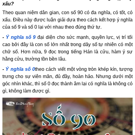
xấu?
Theo quan niệm dân gian, con số 90 có đa nghĩa, có tốt, có
xấu. Điều này được luận giải dựa theo cách kết hợp ý nghĩa
của số 9 và số 0 lại với nhau theo đúng thứ tự.
-
Ý nghĩa số 9
đại diện cho sức mạnh, quyền lực, vị trí tối
cao bởi đây là con số lớn nhất trong dãy số tự nhiên có một
chữ số. Hơn nữa, 9 đọc trong tiếng Hán là cửu, hàm ý sự
hằng cửu, trường tồn bền lâu.
-
Ý nghĩa số 0
theo cách viết một vòng tròn khép kín, tượng
trưng cho sự viên mãn, đủ đầy, hoàn hảo. Nhưng dưới một
góc nhìn khác, thì số 0 đọc thành âm lại có nghĩa là không có
gì, không làm được gì.