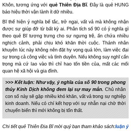
Khôn, tương ứng với
quẻ Thiên Địa Bĩ
. Đây là quẻ HUNG
báo hiệu thời vận lành ít dữ nhiều.
Bĩ thể hiện ý nghĩa bế tắc, trở ngại, vất vả mà không nhận
được sự giúp đỡ từ bất kỳ ai. Phân tích số 90 có ý nghĩa gì
theo quẻ Bĩ tượng trưng cho sự ngưng trệ, ẩn chứa nhiều
nghịch cảnh, phải chịu khó khăn thời cuộc. Thánh nhân
khuyên lúc này không nên đặt hy vọng quá lớn, làm việc đại
sự trong cả công việc và tình duyên. Nếu không suy nghĩ cẩn
trọng mà cứ lao vào thì chỉ hao tốn tiền của, mất các mối
quan hệ xã hội và gia đình.
>>> Kết luận: Như vậy, ý nghĩa của số 90 trong phong
thủy Kinh Dịch không đem lại sự may mắn.
Chủ nhân
con số này sẽ gặp nhiều khó khăn, vất vả trong sự nghiệp
kinh doanh. Nếu có chí kết hợp với sự nhẫn nại chờ thời
chuyển biến thì mới không bị tổn thất.
Chi tiết quẻ Thiên Địa Bĩ mời quý bạn tham khảo sách:
luận ý