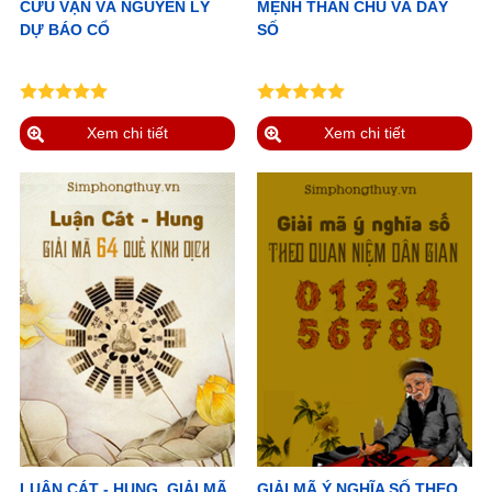
CỬU VẬN VÀ NGUYÊN LÝ
MỆNH THÂN CHỦ VÀ DÃY
DỰ BÁO CỔ
SỐ
Xem chi tiết
Xem chi tiết
LUẬN CÁT - HUNG, GIẢI MÃ
GIẢI MÃ Ý NGHĨA SỐ THEO