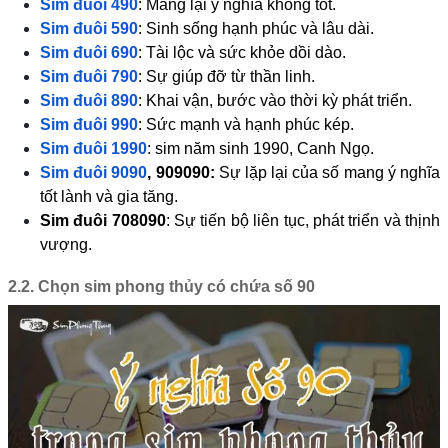
Sim đuôi 490
: Mang lại ý nghĩa không tốt.
Sim đuôi 590
: Sinh sống hạnh phúc và lâu dài.
Sim đuôi 690
: Tài lộc và sức khỏe dồi dào.
Sim đuôi 790
: Sự giúp đỡ từ thần linh.
Sim đuôi 890
: Khai vận, bước vào thời kỳ phát triển.
Sim đuôi 990
: Sức mạnh và hạnh phúc kép.
Sim đuôi 1990
: sim năm sinh 1990, Canh Ngọ.
Sim đuôi 9090
, 909090:
Sự lặp lại của số mang ý nghĩa
tốt lành và gia tăng.
Sim đuôi 708090
: Sự tiến bộ liên tục, phát triển và thịnh
vượng.
2.2. Chọn sim phong thủy có chứa số 90