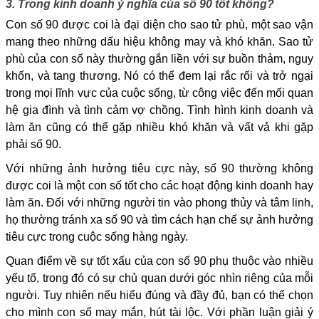
3. Trong kinh doanh ý nghĩa của số 90 tốt không?
Con số 90 được coi là đại diện cho sao tử phù, một sao vận
mang theo những dấu hiệu không may và khó khăn. Sao tử
phù của con số này thường gắn liền với sự buồn thảm, nguy
khốn, và tang thương. Nó có thể đem lại rắc rối và trở ngại
trong mọi lĩnh vực của cuộc sống, từ công việc đến mối quan
hệ gia đình và tình cảm vợ chồng. Tình hình kinh doanh và
làm ăn cũng có thể gặp nhiều khó khăn và vất vả khi gặp
phải số 90.
Với những ảnh hưởng tiêu cực này, số 90 thường không
được coi là một con số tốt cho các hoạt động kinh doanh hay
làm ăn. Đối với những người tin vào phong thủy và tâm linh,
họ thường tránh xa số 90 và tìm cách hạn chế sự ảnh hưởng
tiêu cực trong cuộc sống hàng ngày.
Quan điểm về sự tốt xấu của con số 90 phụ thuộc vào nhiều
yếu tố, trong đó có sự chủ quan dưới góc nhìn riêng của mỗi
người. Tuy nhiên nếu hiểu đúng và đầy đủ, bạn có thể chọn
cho mình con số may mắn, hút tài lộc. Với phần luận giải ý