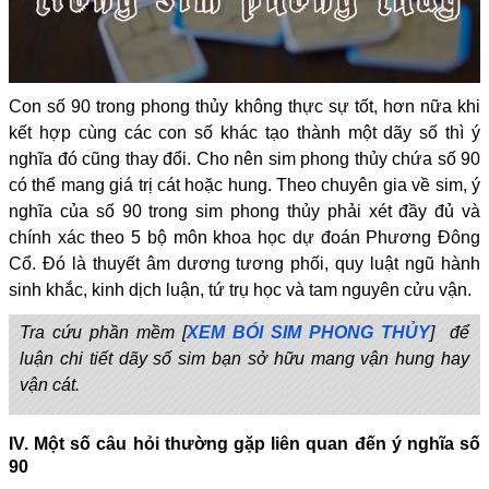
Con số 90 trong phong thủy không thực sự tốt, hơn nữa khi
kết hợp cùng các con số khác tạo thành một dãy số thì ý
nghĩa đó cũng thay đổi. Cho nên sim phong thủy chứa số 90
có thể mang giá trị cát hoặc hung. Theo chuyên gia về sim, ý
nghĩa của số 90 trong sim phong thủy phải xét đầy đủ và
chính xác theo 5 bộ môn khoa học dự đoán Phương Đông
Cổ. Đó là thuyết âm dương tương phối, quy luật ngũ hành
sinh khắc, kinh dịch luận, tứ trụ học và tam nguyên cửu vận.
Tra cứu phần mềm [
XEM BÓI SIM PHONG THỦY
] để
luận chi tiết dãy số sim bạn sở hữu mang vận hung hay
vận cát.
IV. Một số câu hỏi thường gặp liên quan đến ý nghĩa số
90