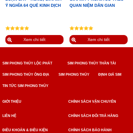
Ý NGHĨA 64 QUẺ KINH DỊCH
QUAN NIỆM DÂN GIAN
Xem chi tiết
Xem chi tiết
SIM PHONG THỦY LỘC PHÁT
SIM PHONG THỦY THẦN TÀI
SIM PHONG THỦY ÔNG ĐỊA
SIM PHONG THỦY
ĐỊNH GIÁ SIM
TIN TỨC SIM PHONG THỦY
GIỚI THIỆU
CHÍNH SÁCH VẬN CHUYỂN
LIÊN HỆ
CHÍNH SÁCH ĐỔI TRẢ HÀNG
ĐIỀU KHOẢN & ĐIỀU KIỆN
CHÍNH SÁCH BẢO HÀNH