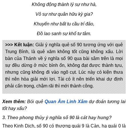
Không động thành lý sự như hà,
Vô sự như quân hữu kỳ gia?
Khuyến như bất tu cầu trí đảo,
Đồ lao sanh sự khổ tư tâm.
>>> Kết luận:
Giải ý nghĩa quẻ số 90 tương ứng với quẻ
Trung Bình, là quẻ xăm không tốt cũng không xấu. Lời
bàn của Thánh về ý nghĩa số 90 qua bài sâm trên là mọi
sự đều dừng ở mức bình ổn, không đạt được thành tựu,
nhưng cũng không đi vào ngõ cụt. Lúc này có kiện thưa
thì nên hòa giải mới lợi. Tài có ít nên triển khai dự định
phải cẩn trọng, chậm rãi thì mới thành công.
Xem thêm:
Bói quẻ
Quan Âm Linh Xâm
dự đoán tương lai
tốt hay xấu?
3. Theo phong thủy ý nghĩa số 90 là cát hay hung?
Theo Kinh Dịch, số 90 có thượng quái 9 là Càn, hạ quái 0 là