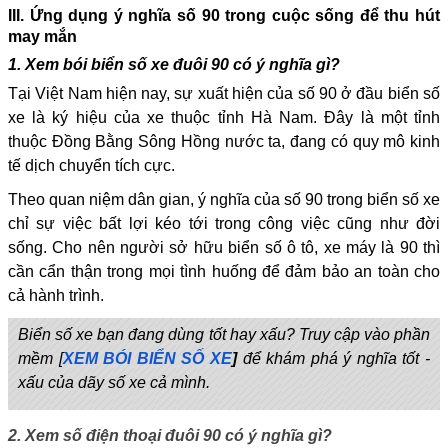
III. Ứng dụng ý nghĩa số 90 trong cuộc sống để thu hút
may mắn
1. Xem bói biển số xe đuôi 90 có ý nghĩa gì?
Tại Việt Nam hiện nay, sự xuất hiện của số 90 ở đầu biển số
xe là ký hiệu của xe thuộc tỉnh Hà Nam. Đây là một tỉnh
thuộc Đồng Bằng Sông Hồng nước ta, đang có quy mô kinh
tế dịch chuyển tích cực.
Theo quan niệm dân gian, ý nghĩa của số 90 trong biển số xe
chỉ sự việc bất lợi kéo tới trong công việc cũng như đời
sống. Cho nên người sở hữu biển số ô tô, xe máy là 90 thì
cần cẩn thận trong mọi tình huống để đảm bảo an toàn cho
cả hành trình.
Biển số xe bạn đang dùng tốt hay xấu? Truy cập vào phần
mềm [
XEM BÓI BIỂN SỐ XE
]
để khám phá ý nghĩa tốt -
xấu của dãy số xe cả mình.
2. Xem số điện thoại đuôi 90 có ý nghĩa gì?