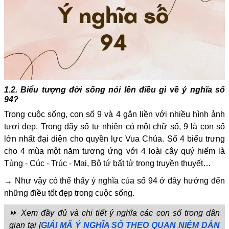
1.2. Biểu tượng đời sống nói lên điều gì về ý nghĩa số
94?
Trong cuộc sống, con số 9 và 4 gắn liền với nhiều hình ảnh
tươi đẹp. Trong dãy số tự nhiên có một chữ số, 9 là con số
lớn nhất đại diện cho quyền lực Vua Chúa. Số 4 biểu trưng
cho 4 mùa một năm tương ứng với 4 loài cây quý hiếm là
Tùng - Cúc - Trúc - Mai, Bộ tứ bất tử trong truyền thuyết…
→ Như vậy có thể thấy ý nghĩa của số 94 ở đây hướng đến
những điều tốt đẹp trong cuộc sống.
⏩ Xem đầy đủ và chi tiết ý nghĩa các con số trong dân
gian tại [
GIẢI MÃ Ý NGHĨA SỐ THEO QUAN NIỆM DÂN