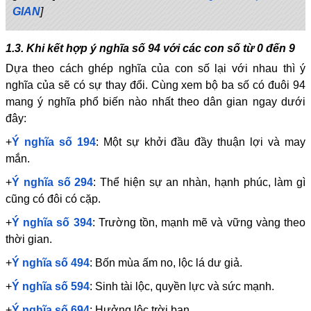
GIAN
]
1.3. Khi kết hợp ý nghĩa số 94 với các con số từ 0 đến 9
Dựa theo cách ghép nghĩa của con số lại với nhau thì ý
nghĩa của sẽ có sự thay đổi. Cùng xem bộ ba số có đuôi 94
mang ý nghĩa phổ biến nào nhất theo dân gian ngay dưới
đây:
+
Ý nghĩa số 194
: Một sự khởi đầu đầy thuận lợi và may
mắn.
+
Ý nghĩa số 294
: Thể hiện sự an nhàn, hạnh phúc, làm gì
cũng có đôi có cặp.
+
Ý nghĩa số 394
: Trường tồn, mạnh mẽ và vững vàng theo
thời gian.
+
Ý nghĩa số 494
: Bốn mùa ấm no, lộc lá dư giả.
+
Ý nghĩa số 594
: Sinh tài lộc, quyền lực và sức mạnh.
+
Ý nghĩa số 694
: Hưởng lộc trời ban.