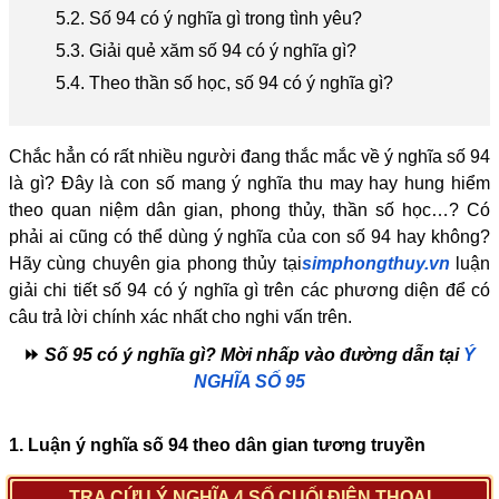
5.2. Số 94 có ý nghĩa gì trong tình yêu?
5.3. Giải quẻ xăm số 94 có ý nghĩa gì?
5.4. Theo thần số học, số 94 có ý nghĩa gì?
Chắc hẳn có rất nhiều người đang thắc mắc về ý nghĩa số 94
là gì? Đây là con số mang ý nghĩa thu may hay hung hiểm
theo quan niệm dân gian, phong thủy, thần số học…? Có
phải ai cũng có thể dùng ý nghĩa của con số 94 hay không?
Hãy cùng chuyên gia phong thủy tại
simphongthuy.vn
luận
giải chi tiết số 94 có ý nghĩa gì trên các phương diện để có
câu trả lời chính xác nhất cho nghi vấn trên.
⏩
Số 95 có ý nghĩa gì? Mời nhấp vào đường dẫn tại
Ý
NGHĨA SỐ 95
1. Luận ý nghĩa số 94 theo dân gian tương truyền
TRA CỨU Ý NGHĨA 4 SỐ CUỐI ĐIỆN THOẠI