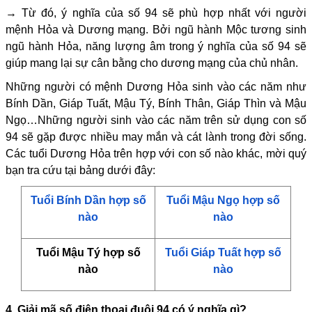
→ Từ đó, ý nghĩa của số 94 sẽ phù hợp nhất với người
mệnh Hỏa và Dương mạng. Bởi ngũ hành Mộc tương sinh
ngũ hành Hỏa, năng lượng âm trong ý nghĩa của số 94 sẽ
giúp mang lại sự cân bằng cho dương mạng của chủ nhân.
Những người có mệnh Dương Hỏa sinh vào các năm như
Bính Dần, Giáp Tuất, Mậu Tý, Bính Thân, Giáp Thìn và Mậu
Ngọ…Những người sinh vào các năm trên sử dụng con số
94 sẽ gặp được nhiều may mắn và cát lành trong đời sống.
Các tuổi Dương Hỏa trên hợp với con số nào khác, mời quý
bạn tra cứu tại bảng dưới đây:
Tuổi Bính Dần hợp số
Tuổi Mậu Ngọ hợp số
nào
nào
Tuổi Mậu Tý hợp số
Tuổi Giáp Tuất hợp số
nào
nào
4. Giải mã số điện thoại đuôi 94 có ý nghĩa gì?