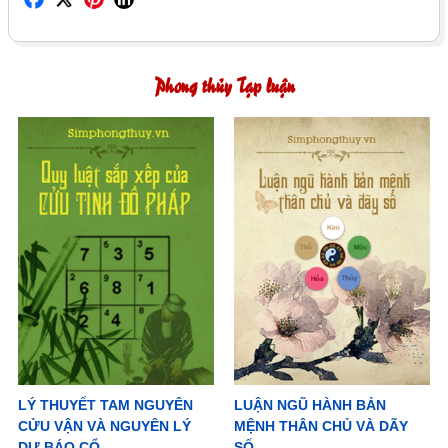
Phong thủy Tạp luận
LÝ THUYẾT TAM NGUYÊN
LUẬN NGŨ HÀNH BẢN
CỬU VẬN VÀ NGUYÊN LÝ
MỆNH THÂN CHỦ VÀ DÃY
DỰ BÁO CỔ
SỐ