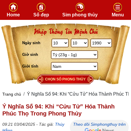
Skip to content
Home
Số đẹp
Sim phong thủy
Menu
Nhập Thông Tin Mệnh Chủ
Ngày sinh
Giờ sinh
Giới tính
CHỌN SỐ PHONG THỦY
Ý Nghĩa Số 94: Khi “Cửu Tử” Hóa Thành Phúc T
Trang chủ
Ý Nghĩa Số 94: Khi “Cửu Tử” Hóa Thành
Phúc Thọ Trong Phong Thủy
09:21 03/04/2025 - Tác giả:
Thúy
Theo dõi Simphongthuy trên
Hằng