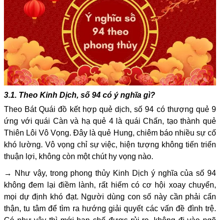
3.1. Theo Kinh Dịch, số 94 có ý nghĩa gì?
Theo Bát Quái đồ kết hợp quẻ dịch, số 94 có thượng quẻ 9
ứng với quái Càn và hạ quẻ 4 là quái Chấn, tạo thành quẻ
Thiên Lôi Vô Vọng. Đây là quẻ Hung, chiêm báo nhiều sự cố
khó lường. Vô vọng chỉ sự việc, hiện tượng không tiến triển
thuận lợi, không còn một chút hy vọng nào.
→ Như vậy, trong phong thủy Kinh Dịch ý nghĩa của số 94
không đem lại điềm lành, rất hiếm có cơ hội xoay chuyển,
mọi dự định khó đạt. Người dùng con số này cần phải cẩn
thận, tu tâm để tìm ra hướng giải quyết các vấn đề đình trệ.