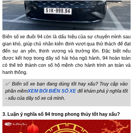
Biển số xe đuôi 94 còn là dấu hiệu của sự chuyển mình sau
gian khó, giúp chủ nhân kiên định vượt qua thử thách để đạt
đến sự an yên, thịnh vượng và trường tồn. Đặc biệt nếu
được kết hợp trong dãy số hài hòa ngũ hành, 94 hoàn toàn
có thể trở thành con số hộ mệnh cho hành trình an toàn và
hanh thông.
✅ Biển số xe bạn đang dùng tốt hay xấu? Truy cập vào
phần mềm
XEM BÓI BIỂN SỐ XE
để khám phá ý nghĩa tốt
- xấu của dãy số xe cả mình.
3. Luận ý nghĩa số 94 trong phong thủy tốt hay xấu?