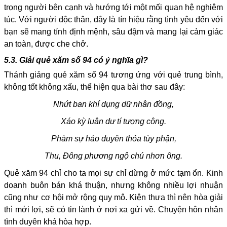
trọng người bên cạnh và hướng tới một mối quan hệ nghiêm
túc. Với người độc thân, đây là tín hiệu rằng tình yêu đến với
bạn sẽ mang tính định mệnh, sâu đậm và mang lại cảm giác
an toàn, được che chở.
5.3. Giải quẻ xăm số 94 có ý nghĩa gì?
Thánh giảng quẻ xăm số 94 tương ứng với quẻ trung bình,
không tốt không xấu, thể hiện qua bài thơ sau đây:
Nhứt ban khí dụng dữ nhân đồng,
Xáo kỳ luân dư tí tượng công.
Phàm sự háo duyên thỏa tùy phận,
Thu, Đông phương ngộ chú nhơn ông.
Quẻ xăm 94 chỉ cho ta mọi sự chỉ dừng ở mức tạm ổn. Kinh
doanh buôn bán khá thuận, nhưng không nhiều lợi nhuận
cũng như cơ hội mở rộng quy mô. Kiện thưa thì nên hòa giải
thì mới lợi, sẽ có tin lành ở nơi xa gửi về. Chuyện hôn nhân
tình duyên khá hòa hợp.