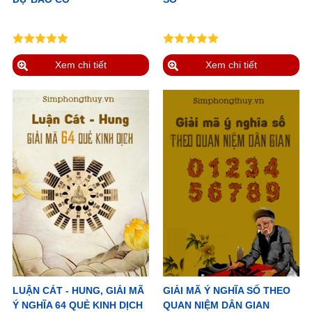
Xem chi tiết
Xem chi tiết
LUẬN CÁT - HUNG, GIẢI MÃ
GIẢI MÃ Ý NGHĨA SỐ THEO
Ý NGHĨA 64 QUẺ KINH DỊCH
QUAN NIỆM DÂN GIAN