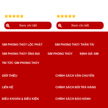
Xem chi tiết
Xem chi tiết
SIM PHONG THỦY LỘC PHÁT
SIM PHONG THỦY THẦN TÀI
SIM PHONG THỦY ÔNG ĐỊA
SIM PHONG THỦY
ĐỊNH GIÁ SIM
TIN TỨC SIM PHONG THỦY
GIỚI THIỆU
CHÍNH SÁCH VẬN CHUYỂN
LIÊN HỆ
CHÍNH SÁCH ĐỔI TRẢ HÀNG
ĐIỀU KHOẢN & ĐIỀU KIỆN
CHÍNH SÁCH BẢO HÀNH