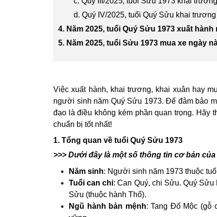
c. Quý III/2025, tuổi Sửu 1973 khai trươ
d. Quý IV/2025, tuổi Quý Sửu khai trương
4. Năm 2025, tuổi Quý Sửu 1973 xuất hành 
5. Năm 2025, tuổi Sửu 1973 mua xe ngày nà
Việc xuất hành, khai trương, khai xuân hay m
người sinh năm Quý Sửu 1973. Để đảm bảo mọi
đạo là điều không kém phần quan trọng. Hãy
chuẩn bị tốt nhất!
1. Tổng quan về tuổi Quý Sửu 1973
>>> Dưới đây là một số thông tin cơ bản của
Năm sinh
: Người sinh năm 1973 thuộc tuổ
Tuổi can chi
: Can Quý, chi Sửu. Quý Sửu 
Sửu (thuộc hành Thổ).
Ngũ hành bản mệnh
: Tang Đố Mộc (gỗ 