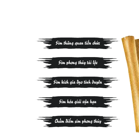
Sim thăng quan tiến chức
Sim phong thủy tài lộc
Sim kích gia đạo tình duyên
Sim hóa giải vận hạn
Chấm điểm sim phong thủy