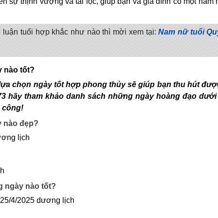
sự thịnh vượng và tài lộc, giúp bạn và gia đình có một năm 
luận tuổi hợp khắc như nào thì mời xem tại:
Nam nữ tuổi Q
y nào tốt?
lựa chọn ngày tốt hợp phong thủy sẽ giúp bạn thu hút đượ
973 hãy tham khảo danh sách những ngày hoàng đạo dưới
 công!
ày nào đẹp?
ương lịch
ch
g ngày nào tốt?
 25/4/2025 dương lịch