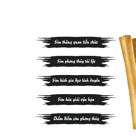
Sim thăng quan tiến chức
Sim phong thủy tài lộc
Sim kích gia đạo tình duyên
Sim hóa giải vận hạn
Chấm điểm sim phong thủy