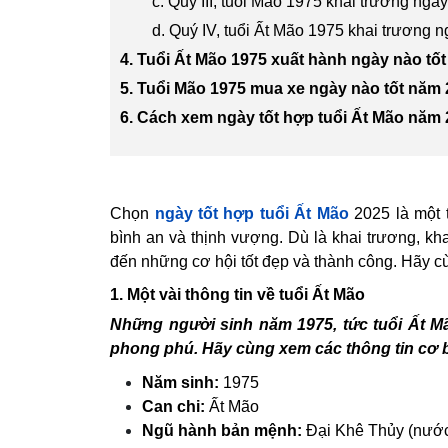
c. Quý III, tuổi Mão 1975 khai trương ngày
d. Quý IV, tuổi Ất Mão 1975 khai trương n
4. Tuổi Ất Mão 1975 xuất hành ngày nào tố
5. Tuổi Mão 1975 mua xe ngày nào tốt năm
6. Cách xem ngày tốt hợp tuổi Ất Mão năm
Chọn
ngày tốt hợp tuổi Ất Mão
2025 là một 
bình an và thịnh vượng. Dù là khai trương, kh
đến những cơ hội tốt đẹp và thành công. Hãy c
1. Một vài thông tin về tuổi Ất Mão
Những người sinh năm 1975, tức tuổi Ất M
phong phú. Hãy cùng xem các thông tin cơ b
Năm sinh:
1975
Can chi:
Ất Mão
Ngũ hành bản mệnh:
Đại Khê Thủy (nước