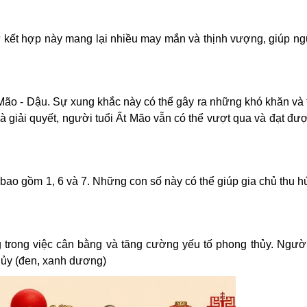
 kết hợp này mang lại nhiều may mắn và thịnh vượng, giúp ng
 Mão - Dậu. Sự xung khắc này có thể gây ra những khó khăn và 
à giải quyết, người tuổi Ất Mão vẫn có thể vượt qua và đạt đư
ao gồm 1, 6 và 7. Những con số này có thể giúp gia chủ thu hút
 trong việc cân bằng và tăng cường yếu tố phong thủy. Người
hủy (đen, xanh dương)