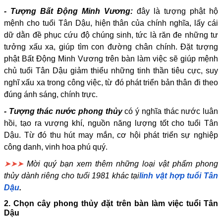
- Tượng Bất Động Minh Vương:
đây là tượng phật hộ
mệnh cho tuổi Tân Dậu, hiện thân của chính nghĩa, lấy cái
dữ dằn đề phục cứu độ chúng sinh, tức là răn đe những tư
tưởng xấu xa, giúp tìm con đường chân chính. Đặt tượng
phật Bất Động Minh Vương trên bàn làm việc sẽ giúp mệnh
chủ tuổi Tân Dậu giảm thiểu những tinh thần tiêu cực, suy
nghĩ xấu xa trong công việc, từ đó phát triển bản thân đi theo
đúng ánh sáng, chính trực.
- Tượng thác nước phong thủy
có ý nghĩa thác nước luân
hồi, tạo ra vượng khí, nguồn năng lượng tốt cho tuổi Tân
Dậu. Từ đó thu hút may mắn, cơ hội phát triển sự nghiệp
công danh, vinh hoa phú quý.
➤➤➤
Mời quý bạn xem thêm những loại vật phẩm phong
thủy dành riêng cho tuổi 1981 khác tại
linh vật hợp tuổi Tân
Dậu
.
2. Chọn cây phong thủy đặt trên bàn làm việc tuổi Tân
Dậu