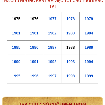
TRA CỨU HƯỚNG BÀN LÀM VIỆC TỐT CHO TUỔI KHÁC
TẠI
1975
1976
1977
1978
1979
1981
1981
1982
1983
1984
1985
1986
1987
1988
1989
1990
1991
1992
1993
1994
1995
1996
1997
1998
1999
TRA CỨU 4 SỐ CUỐI ĐIỆN THOẠI