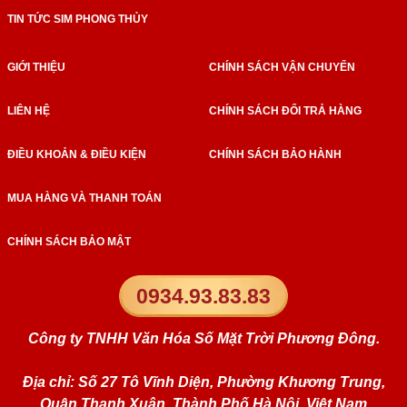
TIN TỨC SIM PHONG THỦY
GIỚI THIỆU
CHÍNH SÁCH VẬN CHUYỂN
LIÊN HỆ
CHÍNH SÁCH ĐỔI TRẢ HÀNG
ĐIỀU KHOẢN & ĐIỀU KIỆN
CHÍNH SÁCH BẢO HÀNH
MUA HÀNG VÀ THANH TOÁN
CHÍNH SÁCH BẢO MẬT
0934.93.83.83
Công ty TNHH Văn Hóa Số Mặt Trời Phương Đông.
Địa chỉ: Số 27 Tô Vĩnh Diện, Phường Khương Trung,
Quận Thanh Xuân, Thành Phố Hà Nội, Việt Nam