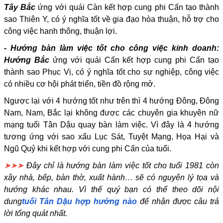
Tây Bắc
ứng với quái Càn kết hợp cung phi Cấn tạo thành
sao Thiên Y, có ý nghĩa tốt về gia đạo hòa thuận, hỗ trợ cho
công việc hanh thông, thuận lợi.
- Hướng bàn làm việc tốt cho công việc kinh doanh:
Hướng Bắc
ứng với quái Cấn kết hợp cung phi Cấn tạo
thành sao Phục Vị, có ý nghĩa tốt cho sự nghiệp, công việc
có nhiều cơ hội phát triển, tiền đồ rộng mở.
Ngược lại với 4 hướng tốt như trên thì 4 hướng Đông, Đông
Nam, Nam, Bắc lại không được các chuyên gia khuyên nữ
mạng tuổi Tân Dậu quay bàn làm việc. Vì đây là 4 hướng
tương ứng với sao xấu Lục Sát, Tuyệt Mạng, Họa Hại và
Ngũ Quỷ khi kết hợp với cung phi Cấn của tuổi.
➤➤➤
Đây chỉ là hướng bàn làm việc tốt cho tuổi 1981 còn
xây nhà, bếp, bàn thờ, xuất hành… sẽ có nguyên lý tọa và
hướng khác nhau. Vì thế quý bạn có thể theo dõi nội
dung
tuổi Tân Dậu hợp hướng nào
để nhận được câu trả
lời tổng quát nhất.