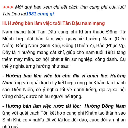
➤➤➤
Mời quý bạn xem chi tiết cách tính cung phi của tuổi
Tân Dậu tại
1981 cung gì
.
III. Hướng bàn làm việc tuổi Tân Dậu nam mạng
Nam mạng tuổi Tân Dậu cung phi Khảm thuộc Đông Tứ
Mệnh hợp đặt bàn làm việc quay về hướng Nam (Diên
Niên), Đông Nam (Sinh Khí), Đông (Thiên Y), Bắc (Phục Vị).
Đây là 4 hướng mang cát khí, giúp cho nam tuổi 1981 tăng
thêm may mắn, cơ hội phát triển sự nghiệp, công danh. Cụ
thể ý nghĩa từng hướng như sau:
-
Hướng bàn làm việc tốt cho địa vị quan lộc
:
Hướng
Nam
ứng với quái trạch Ly kết hợp cung phi Khảm tạo thành
sao Diên Niên, có ý nghĩa tốt về danh tiếng, địa vị xã hội
vững chắc, được nhiều người nể trọng.
- Hướng bàn làm việc rước tài lộc: Hướng Đông Nam
ứng với quái trạch Tốn kết hợp cung phi Khảm tạo thành sao
Sinh Khí, có ý nghĩa tốt về tài lộc dồi dào, cuộc đời an nhàn
phú quý.