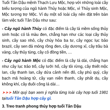
Tuổi Tân Dậu mệnh Thạch Lựu Mộc, hợp với những loài cây
biểu tượng của ngũ hành Thủy hoặc Mộc, vì Thủy sinh Mộc,
Mộc tương trợ Mộc. Ví dụ một số loài cây nên đặt trên bàn
làm việc tuổi Tân Dậu như sau:
-
Cây ngũ hành Thủy
có đặc điểm là cây lá mềm sống thủy
sinh hoặc có lá màu đen, chẳng hạn như các loại cây thủy
sinh, cây sao nhỏ, cây chùy hòa ba tư, cây ngọc lục bảo
brazil, cây sen đá móng rồng đen, cây dương xỉ, cây trầu bà
vàng, cây thủy tùng, cây cỏ đồng tiền, …
- Cây ngũ hành Mộc
có đặc điểm là cây lá dài, chẳng hạn
như cây lục trảo trổ, cây lưỡi hổ, cây tỏi rừng, cây thiết mộc
lan, cây thanh lan, cây dứa cảnh nến đỏ, cây phú quý, cây
bạch mã hoàng tử, cây vạn niên thanh, cây phất dụ, cây
không khí, cây đuôi công lá dài…
➤➤➤
Mời quý bạn xem ý nghĩa từng loài cây hợp tuổi 1981
tại
tuổi Tân Dậu hợp cây gì
.
3. Treo tranh phong thủy hợp tuổi Tân Dậu