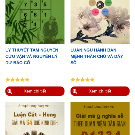
LÝ THUYẾT TAM NGUYÊN
LUẬN NGŨ HÀNH BẢN
CỬU VẬN VÀ NGUYÊN LÝ
MỆNH THÂN CHỦ VÀ DÃY
DỰ BÁO CỔ
SỐ
Xem chi tiết
Xem chi tiết