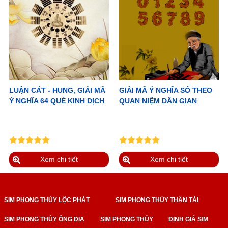
LUẬN CÁT - HUNG, GIẢI MÃ
GIẢI MÃ Ý NGHĨA SỐ THEO
Ý NGHĨA 64 QUẺ KINH DỊCH
QUAN NIỆM DÂN GIAN
Xem chi tiết
Xem chi tiết
SIM PHONG THỦY LỘC PHÁT
SIM PHONG THỦY THẦN TÀI
SIM PHONG THỦY ÔNG ĐỊA
SIM PHONG THỦY
ĐỊNH GIÁ SIM