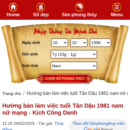
Skip to content
Home
Số đẹp
Sim phong thủy
Menu
Nhập Thông Tin Mệnh Chủ
Ngày sinh
Giờ sinh
Giới tính
CHỌN SỐ PHONG THỦY
Hướng bàn làm việc tuổi Tân Dậu 1981 nam nữ 
Trang chủ
Hướng bàn làm việc tuổi Tân Dậu 1981 nam
nữ mạng - Kích Công Danh
11:29 24/02/2025 - Tác giả:
Thúy
Theo dõi Simphongthuy trên
Hằng