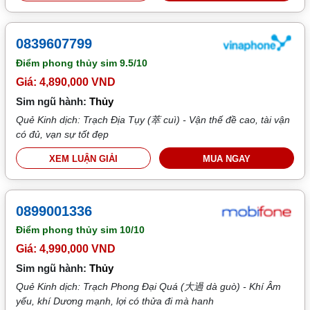
0839607799
Điểm phong thủy sim
9.5/10
Giá: 4,890,000 VND
Sim ngũ hành:
Thủy
Quẻ Kinh dịch: Trạch Địa Tụy (萃 cuì) - Vận thế đề cao, tài vận
có đủ, vạn sự tốt đẹp
XEM LUẬN GIẢI
MUA NGAY
0899001336
Điểm phong thủy sim
10/10
Giá: 4,990,000 VND
Sim ngũ hành:
Thủy
Quẻ Kinh dịch: Trạch Phong Đại Quá (大過 dà guò) - Khí Âm
yếu, khí Dương mạnh, lợi có thửa đi mà hanh