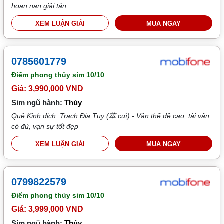
hoạn nạn giải tán
XEM LUẬN GIẢI
MUA NGAY
0785601779
Điểm phong thủy sim
10/10
Giá: 3,990,000 VND
Sim ngũ hành:
Thủy
Quẻ Kinh dịch: Trạch Địa Tụy (萃 cuì) - Vận thế đề cao, tài vận
có đủ, vạn sự tốt đẹp
XEM LUẬN GIẢI
MUA NGAY
0799822579
Điểm phong thủy sim
10/10
Giá: 3,999,000 VND
Sim ngũ hành:
Thủy