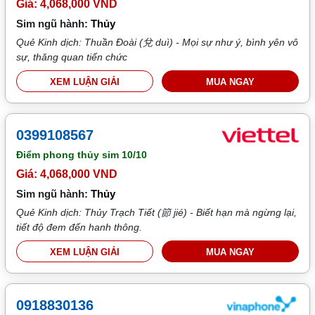
Giá: 4,068,000 VND
Sim ngũ hành:
Thủy
Quẻ Kinh dịch: Thuần Đoài (兌 duì) - Mọi sự như ý, bình yên vô
sự, thăng quan tiến chức
XEM LUẬN GIẢI
MUA NGAY
0399108567
Điểm phong thủy sim
10/10
Giá: 4,068,000 VND
Sim ngũ hành:
Thủy
Quẻ Kinh dịch: Thủy Trạch Tiết (節 jié) - Biết hạn mà ngừng lại,
tiết độ đem đến hanh thông.
XEM LUẬN GIẢI
MUA NGAY
0918830136