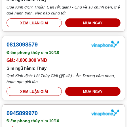
Quẻ Kinh dịch: Thuần Càn (乾 qián) - Chủ về sự chính bền, thể
quẻ hanh trinh, việc nào cũng tốt
XEM LUẬN GIẢI
MUA NGAY
0813098579
Điểm phong thủy sim
10/10
Giá: 4,000,000 VND
Sim ngũ hành:
Thủy
Quẻ Kinh dịch: Lôi Thủy Giải (解 xiè) - Âm Dương cảm nhau,
hoạn nạn giải tán
XEM LUẬN GIẢI
MUA NGAY
0945899970
Điểm phong thủy sim
10/10