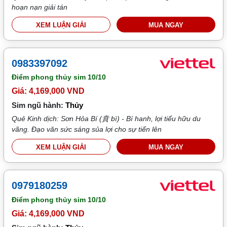
hoạn nạn giải tán
XEM LUẬN GIẢI
MUA NGAY
0983397092
Điểm phong thủy sim
10/10
Giá: 4,169,000 VND
Sim ngũ hành:
Thủy
Quẻ Kinh dịch: Sơn Hỏa Bí (賁 bì) - Bí hanh, lợi tiểu hữu du
vãng. Đạo văn sức sáng sủa lợi cho sự tiến lên
XEM LUẬN GIẢI
MUA NGAY
0979180259
Điểm phong thủy sim
10/10
Giá: 4,169,000 VND