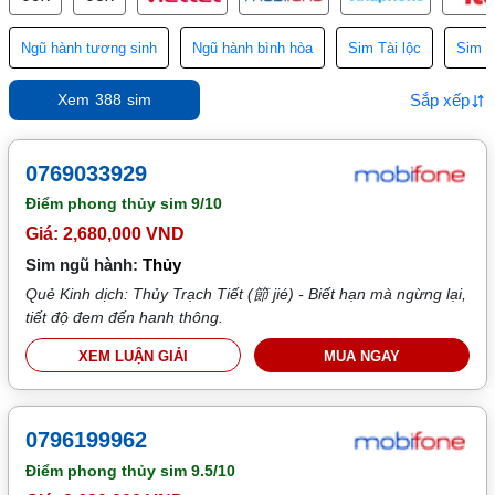
Ngũ hành tương sinh
Ngũ hành bình hòa
Sim Tài lộc
Sim T
Sắp xếp
Xem
388
sim
0769033929
Điểm phong thủy sim
9/10
Giá: 2,680,000 VND
Sim ngũ hành:
Thủy
Quẻ Kinh dịch: Thủy Trạch Tiết (節 jié) - Biết hạn mà ngừng lại,
tiết độ đem đến hanh thông.
XEM LUẬN GIẢI
MUA NGAY
0796199962
Điểm phong thủy sim
9.5/10