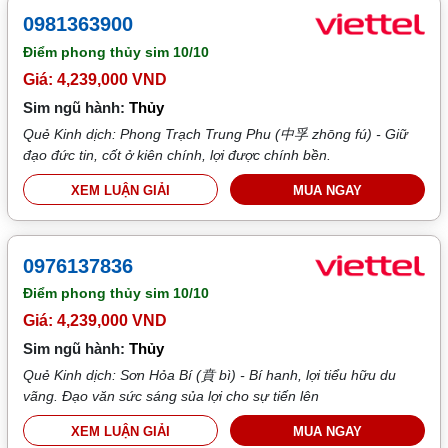
0981363900
Điểm phong thủy sim
10/10
Giá: 4,239,000 VND
Sim ngũ hành:
Thủy
Quẻ Kinh dịch: Phong Trạch Trung Phu (中孚 zhōng fú) - Giữ
đạo đức tin, cốt ở kiên chính, lợi được chính bền.
XEM LUẬN GIẢI
MUA NGAY
0976137836
Điểm phong thủy sim
10/10
Giá: 4,239,000 VND
Sim ngũ hành:
Thủy
Quẻ Kinh dịch: Sơn Hỏa Bí (賁 bì) - Bí hanh, lợi tiểu hữu du
vãng. Đạo văn sức sáng sủa lợi cho sự tiến lên
XEM LUẬN GIẢI
MUA NGAY