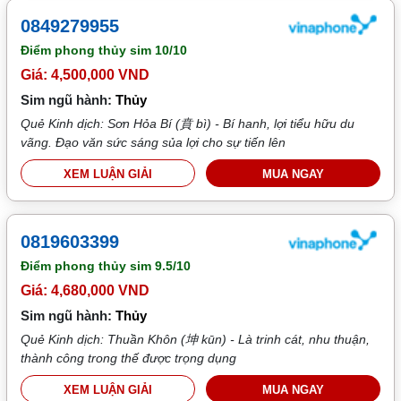
0849279955
Điểm phong thủy sim
10/10
Giá: 4,500,000 VND
Sim ngũ hành:
Thủy
Quẻ Kinh dịch: Sơn Hỏa Bí (賁 bì) - Bí hanh, lợi tiểu hữu du
vãng. Đạo văn sức sáng sủa lợi cho sự tiến lên
XEM LUẬN GIẢI
MUA NGAY
0819603399
Điểm phong thủy sim
9.5/10
Giá: 4,680,000 VND
Sim ngũ hành:
Thủy
Quẻ Kinh dịch: Thuần Khôn (坤 kūn) - Là trinh cát, nhu thuận,
thành công trong thế được trọng dụng
XEM LUẬN GIẢI
MUA NGAY