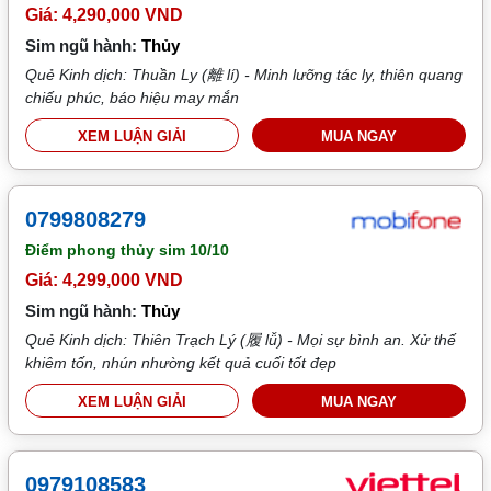
Giá: 4,290,000 VND
Sim ngũ hành:
Thủy
Quẻ Kinh dịch: Thuần Ly (離 lí) - Minh lưỡng tác ly, thiên quang
chiếu phúc, báo hiệu may mắn
XEM LUẬN GIẢI
MUA NGAY
0799808279
Điểm phong thủy sim
10/10
Giá: 4,299,000 VND
Sim ngũ hành:
Thủy
Quẻ Kinh dịch: Thiên Trạch Lý (履 lǚ) - Mọi sự bình an. Xử thế
khiêm tốn, nhún nhường kết quả cuối tốt đẹp
XEM LUẬN GIẢI
MUA NGAY
0979108583