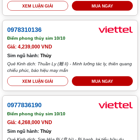
XEM LUẬN GIẢI
MUA NGAY
0978310136
Điểm phong thủy sim
10/10
Giá: 4,239,000 VND
Sim ngũ hành:
Thủy
Quẻ Kinh dịch: Thuần Ly (離 lí) - Minh lưỡng tác ly, thiên quang
chiếu phúc, báo hiệu may mắn
XEM LUẬN GIẢI
MUA NGAY
0977836190
Điểm phong thủy sim
10/10
Giá: 4,268,000 VND
Sim ngũ hành:
Thủy
Quẻ Kinh dịch: Sơn Hỏa Bí (賁 bì) - Bí hanh, lợi tiểu hữu du