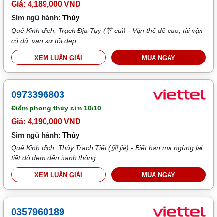
Giá: 4,189,000 VND
Sim ngũ hành:
Thủy
Quẻ Kinh dịch: Trạch Địa Tụy (萃 cuì) - Vận thế đề cao, tài vận
có đủ, vạn sự tốt đẹp
XEM LUẬN GIẢI
MUA NGAY
0973396803
Điểm phong thủy sim
10/10
Giá: 4,190,000 VND
Sim ngũ hành:
Thủy
Quẻ Kinh dịch: Thủy Trạch Tiết (節 jié) - Biết hạn mà ngừng lại,
tiết độ đem đến hanh thông.
XEM LUẬN GIẢI
MUA NGAY
0357960189