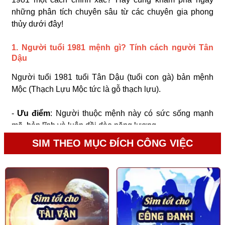
những phân tích chuyên sâu từ các chuyên gia phong
thủy dưới đây!
1. Người tuổi 1981 mệnh gì? Tính cách người Tân
Dậu
Người tuổi 1981 tuổi Tân Dậu (tuổi con gà) bản mệnh
Mộc (Thạch Lựu Mộc tức là gỗ thạch lựu).
-
Ưu điểm
: Người thuộc mệnh này có sức sống mạnh
mẽ, bản lĩnh và luôn dồi dào năng lượng.
SIM THEO MỤC ĐÍCH CÔNG VIỆC
-
Nhược điểm
: Khá nóng nảy, muốn hơn thua với người
khác nên trong cuộc sống nhiều người không ưa người
tuổi Tân Dậu, từ đó chắc chắn sẽ mang đến nhiều sóng
gió cho họ.
2. Người tuổi Tân Dậu hợp số nào?