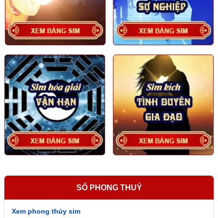
Việc lựa chọn con số hợp tuổi đóng vai trò quan trọng
trong phong thủy, giúp người tuổi Tân Dậu 1981 thu hút
tài lộc, cải thiện vận khí và mang đến sự thuận lợi trong
công việc cũng như cuộc sống. Dưới đây là cách xác
định
con số may mắn hợp tuổi 1981
theo Ngũ Hành
sinh khắc.
Người sinh năm 1981 (Tân Dậu) thuộc mệnh Mộc
(Thạch Lựu Mộc), vì vậy:
+
Hợp nhất với số 0, 1 (hành Thủy):
Theo quy luật Ngũ
Hành, Thủy sinh Mộc, vì vậy các con số này giúp gia
tăng sinh khí, thu hút tài lộc, mở rộng cơ hội và phát triển
sự nghiệp.
SỐ PHONG THUỶ
Xem phong thủy sim