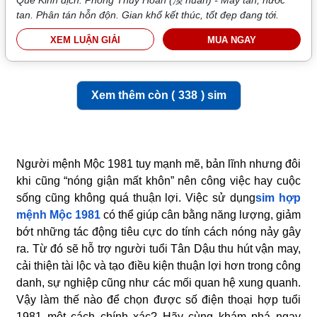
Quẻ Kinh dịch: Phong Thủy Hoán (渙 huàn) - Mây tan, nước
tan. Phân tán hỗn độn. Gian khổ kết thúc, tốt đẹp đang tới.
XEM LUẬN GIẢI
MUA NGAY
Xem thêm còn (
338
) sim
Người mệnh Mộc 1981 tuy mạnh mẽ, bản lĩnh nhưng đôi
khi cũng “nóng giận mất khôn” nên công việc hay cuộc
sống cũng không quá thuận lợi. Việc sử dụng
sim hợp
mệnh Mộc 1981
có thể giúp cân bằng năng lượng, giảm
bớt những tác động tiêu cực do tính cách nóng nảy gây
ra. Từ đó sẽ hỗ trợ người tuổi Tân Dậu thu hút vận may,
cải thiện tài lộc và tạo điều kiện thuận lợi hơn trong công
danh, sự nghiệp cũng như các mối quan hệ xung quanh.
Vậy làm thế nào để chọn được số điện thoại hợp tuổi
1981 một cách chính xác? Hãy cùng khám phá ngay