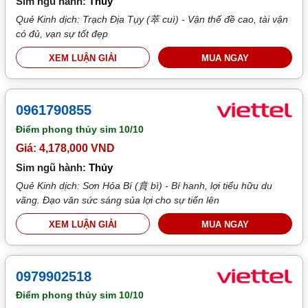
Sim ngũ hành:
Thủy
Quẻ Kinh dịch: Trạch Địa Tụy (萃 cuì) - Vận thế đề cao, tài vận
có đủ, vạn sự tốt đẹp
XEM LUẬN GIẢI
MUA NGAY
0961790855
Điểm phong thủy sim
10/10
Giá: 4,178,000 VND
Sim ngũ hành:
Thủy
Quẻ Kinh dịch: Sơn Hỏa Bí (賁 bì) - Bí hanh, lợi tiểu hữu du
vãng. Đạo văn sức sáng sủa lợi cho sự tiến lên
XEM LUẬN GIẢI
MUA NGAY
0979902518
Điểm phong thủy sim
10/10