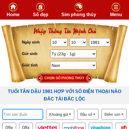
Skip to content
Home
Số đẹp
Sim phong thủy
Menu
Nhập Thông Tin Mệnh Chủ
Ngày sinh
Giờ sinh
Giới tính
CHỌN SỐ PHONG THỦY
TUỔI TÂN DẬU 1981 HỢP VỚI SỐ ĐIỆN THOẠI NÀO
ĐẮC TÀI ĐẮC LỘC
Khoảng giá
Đầu số
Điểm sim
09x
08x