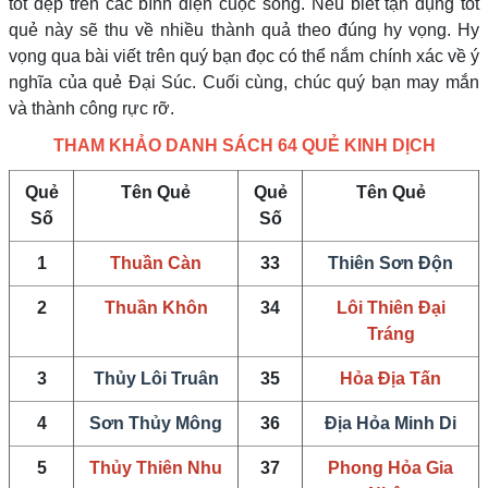
tốt đẹp trên các bình diện cuộc sống. Nếu biết tận dụng tốt
quẻ này sẽ thu về nhiều thành quả theo đúng hy vọng. Hy
vọng qua bài viết trên quý bạn đọc có thể nắm chính xác về ý
nghĩa của quẻ Đại Súc. Cuối cùng, chúc quý bạn may mắn
và thành công rực rỡ.
THAM KHẢO DANH SÁCH 64 QUẺ KINH DỊCH
Quẻ
Tên Quẻ
Quẻ
Tên Quẻ
Số
Số
1
Thuần Càn
33
Thiên Sơn Độn
2
Thuần Khôn
34
Lôi Thiên Đại
Tráng
3
Thủy Lôi Truân
35
Hỏa Địa Tấn
4
Sơn Thủy Mông
36
Địa Hỏa Minh Di
5
Thủy Thiên Nhu
37
Phong Hỏa Gia