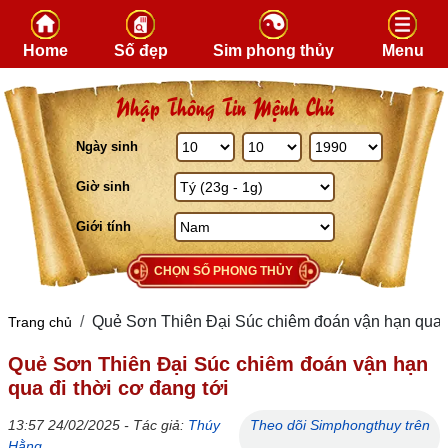
Skip to content
Home
Số đẹp
Sim phong thủy
Menu
Nhập Thông Tin Mệnh Chủ
Ngày sinh
Giờ sinh
Giới tính
CHỌN SỐ PHONG THỦY
Quẻ Sơn Thiên Đại Súc chiêm đoán vận hạn qua đ
Trang chủ
Quẻ Sơn Thiên Đại Súc chiêm đoán vận hạn
qua đi thời cơ đang tới
13:57 24/02/2025 - Tác giả:
Thúy
Theo dõi Simphongthuy trên
Hằng