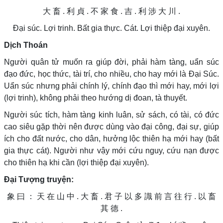
大 畜 . 利 貞 . 不 家 食 . 吉 . 利 涉 大 川 .
Đại súc. Lợi trinh. Bất gia thực. Cát. Lợi thiệp đại xuyên.
Dịch Thoán
Người quân tử muốn ra giúp đời, phải hàm tàng, uẩn súc
đạo đức, học thức, tài trí, cho nhiều, cho hay mới là Đại Súc.
Uẩn súc nhưng phải chính lý, chính đạo thì mới hay, mới lợi
(lợi trinh), không phải theo hướng dị đoan, tà thuyết.
Người súc tích, hàm tàng kinh luân, sử sách, có tài, có đức
cao siêu gặp thời nên được dùng vào đại công, đại sự, giúp
ích cho đất nước, cho dân, hưởng lộc thiên hạ mới hay (bất
gia thực cát). Người như vậy mới cứu nguy, cứu nạn được
cho thiên hạ khi cần (lợi thiệp đại xuyên).
Đại Tượng truyện:
象 曰 ： 天 在 山 中 . 大 畜 . 君 子 以 多 識 前 言 往 行 . 以 畜
其 德 .