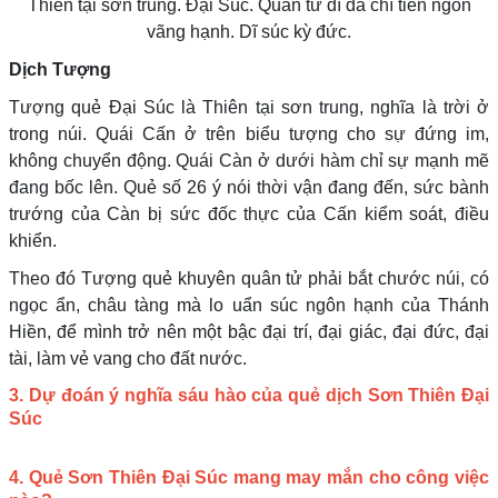
Thiên tại sơn trung. Đại Súc. Quân tử dĩ đa chí tiền ngôn
vãng hạnh. Dĩ súc kỳ đức.
Dịch Tượng
Tượng quẻ Đại Súc là Thiên tại sơn trung, nghĩa là trời ở
trong núi. Quái Cấn ở trên biểu tượng cho sự đứng im,
không chuyển động. Quái Càn ở dưới hàm chỉ sự mạnh mẽ
đang bốc lên. Quẻ số 26 ý nói thời vận đang đến, sức bành
trướng của Càn bị sức đốc thực của Cấn kiểm soát, điều
khiển.
Theo đó Tượng quẻ khuyên quân tử phải bắt chước núi, có
ngọc ẩn, châu tàng mà lo uẩn súc ngôn hạnh của Thánh
Hiền, để mình trở nên một bậc đại trí, đại giác, đại đức, đại
tài, làm vẻ vang cho đất nước.
3. Dự đoán ý nghĩa sáu hào của quẻ dịch Sơn Thiên Đại
Súc
4. Quẻ Sơn Thiên Đại Súc mang may mắn cho công việc