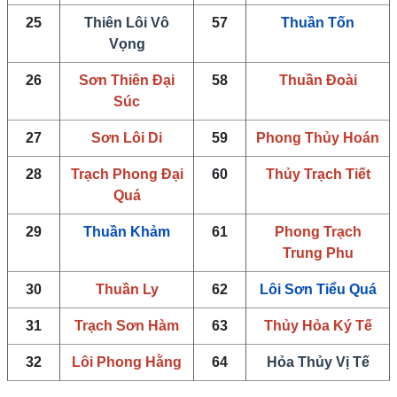
25
Thiên Lôi Vô
57
Thuần Tốn
Vọng
26
Sơn Thiên Đại
58
Thuần Đoài
Súc
27
Sơn Lôi Di
59
Phong Thủy Hoán
28
Trạch Phong Đại
60
Thủy Trạch Tiết
Quá
29
Thuần Khảm
61
Phong Trạch
Trung Phu
30
Thuần Ly
62
Lôi Sơn Tiểu Quá
31
Trạch Sơn Hàm
63
Thủy Hỏa Ký Tế
32
Lôi Phong Hằng
64
Hỏa Thủy Vị Tế