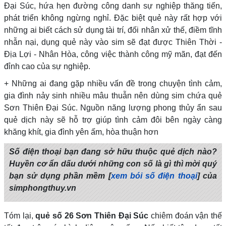
Đại Súc, hứa hẹn đường công danh sự nghiệp thăng tiến,
phát triển không ngừng nghỉ. Đặc biệt quẻ này rất hợp với
những ai biết cách sử dụng tài trí, đối nhân xử thế, điềm tĩnh
nhẫn nại, dụng quẻ này vào sim sẽ đạt được Thiên Thời -
Địa Lợi - Nhân Hòa, công việc thành công mỹ mãn, đạt đến
đỉnh cao của sự nghiệp.
+ Những ai đang gặp nhiều vấn đề trong chuyện tình cảm,
gia đình nảy sinh nhiều mâu thuẫn nên dùng sim chứa quẻ
Sơn Thiên Đại Súc. Nguồn năng lượng phong thủy ẩn sau
quẻ dịch này sẽ hỗ trợ giúp tình cảm đôi bên ngày càng
khăng khít, gia đình yên ấm, hòa thuận hơn
Số điện thoại bạn đang sở hữu thuộc quẻ dịch nào?
Huyền cơ ẩn dấu dưới những con số là gì thì mời quý
bạn sử dụng phần mềm [
xem bói số điện thoại
] của
simphongthuy.vn
Tóm lại,
quẻ số 26 Sơn Thiên Đại Súc
chiêm đoán vận thế