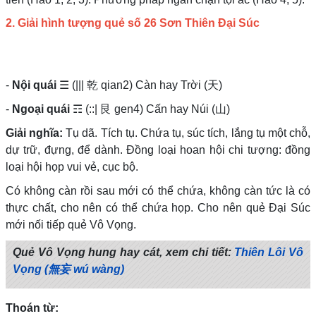
2. Giải hình tượng quẻ số 26 Sơn Thiên Đại Súc
-
Nội quái
☰ (||| 乾 qian2) Càn hay Trời (天)
-
Ngoại quái
☶ (::| 艮 gen4) Cấn hay Núi (山)
Giải nghĩa:
Tụ dã. Tích tụ. Chứa tụ, súc tích, lắng tụ một chỗ,
dự trữ, đựng, để dành. Đồng loại hoan hội chi tượng: đồng
loại hội họp vui vẻ, cục bộ.
Có không càn rồi sau mới có thể chứa, không càn tức là có
thực chất, cho nên có thể chứa họp. Cho nên quẻ Đại Súc
mới nối tiếp quẻ Vô Vọng.
Quẻ Vô Vọng hung hay cát, xem chi tiết:
Thiên Lôi Vô
Vọng (無妄 wú wàng)
Thoán từ: