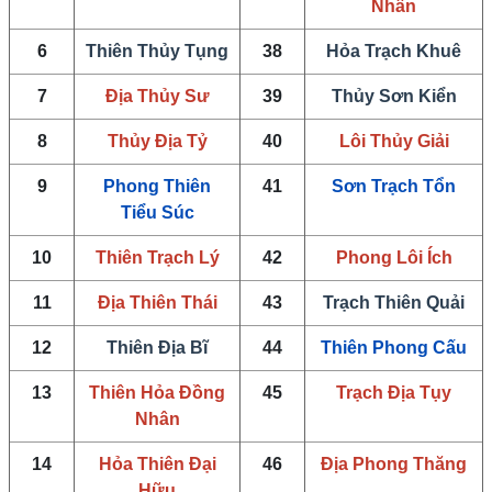
Nhân
6
Thiên Thủy Tụng
38
Hỏa Trạch Khuê
7
Địa Thủy Sư
39
Thủy Sơn Kiển
8
Thủy Địa Tỷ
40
Lôi Thủy Giải
9
Phong Thiên
41
Sơn Trạch Tổn
Tiểu Súc
10
Thiên Trạch Lý
42
Phong Lôi Ích
11
Địa Thiên Thái
43
Trạch Thiên Quải
12
Thiên Địa Bĩ
44
Thiên Phong Cấu
13
Thiên Hỏa Đồng
45
Trạch Địa Tụy
Nhân
14
Hỏa Thiên Đại
46
Địa Phong Thăng
Hữu