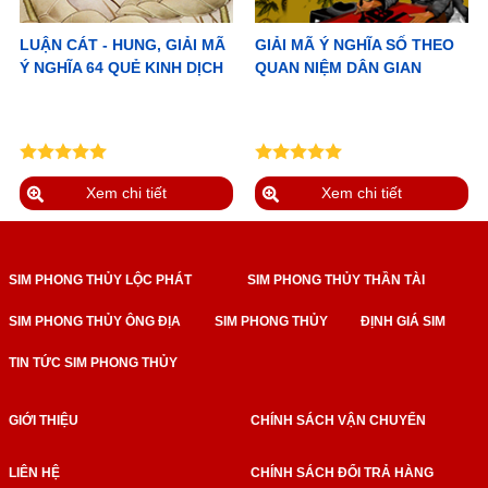
LUẬN CÁT - HUNG, GIẢI MÃ
GIẢI MÃ Ý NGHĨA SỐ THEO
Ý NGHĨA 64 QUẺ KINH DỊCH
QUAN NIỆM DÂN GIAN
Xem chi tiết
Xem chi tiết
SIM PHONG THỦY LỘC PHÁT
SIM PHONG THỦY THẦN TÀI
SIM PHONG THỦY ÔNG ĐỊA
SIM PHONG THỦY
ĐỊNH GIÁ SIM
TIN TỨC SIM PHONG THỦY
GIỚI THIỆU
CHÍNH SÁCH VẬN CHUYỂN
LIÊN HỆ
CHÍNH SÁCH ĐỔI TRẢ HÀNG