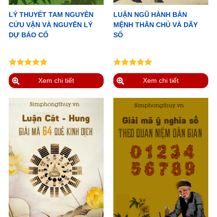
LÝ THUYẾT TAM NGUYÊN
LUẬN NGŨ HÀNH BẢN
CỬU VẬN VÀ NGUYÊN LÝ
MỆNH THÂN CHỦ VÀ DÃY
DỰ BÁO CỔ
SỐ
Xem chi tiết
Xem chi tiết