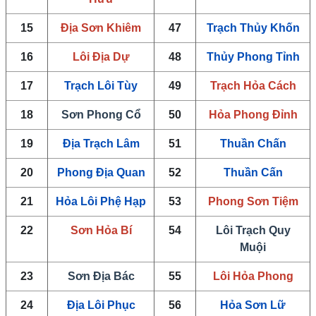
15
Địa Sơn Khiêm
47
Trạch Thủy Khốn
16
Lôi Địa Dự
48
Thủy Phong Tỉnh
17
Trạch Lôi Tùy
49
Trạch Hỏa Cách
18
Sơn Phong Cổ
50
Hỏa Phong Đỉnh
19
Địa Trạch Lâm
51
Thuần Chấn
20
Phong Địa Quan
52
Thuần Cấn
21
Hỏa Lôi Phệ Hạp
53
Phong Sơn Tiệm
22
Sơn Hỏa Bí
54
Lôi Trạch Quy
Muội
23
Sơn Địa Bác
55
Lôi Hỏa Phong
24
Địa Lôi Phục
56
Hỏa Sơn Lữ