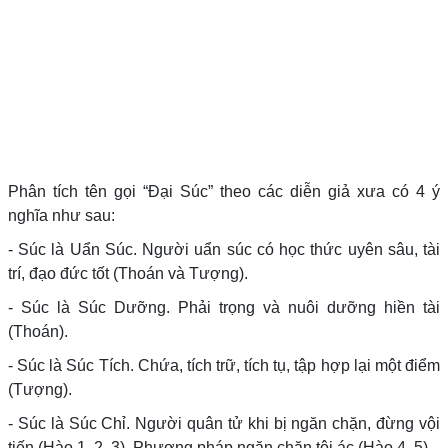
Phân tích tên gọi “Đại Súc” theo các diễn giả xưa có 4 ý
nghĩa như sau:
- Súc là Uẩn Súc. Người uẩn súc có học thức uyên sâu, tài
trí, đạo đức tốt (Thoán và Tượng).
- Súc là Súc Dưỡng. Phải trọng và nuôi dưỡng hiền tài
(Thoán).
- Súc là Súc Tích. Chứa, tích trữ, tích tụ, tập hợp lại một điểm
(Tượng).
- Súc là Súc Chỉ. Người quân tử khi bị ngăn chặn, đừng vội
tiến (Hào 1, 2, 3). Phương pháp ngăn chặn tội ác (Hào 4, 5).