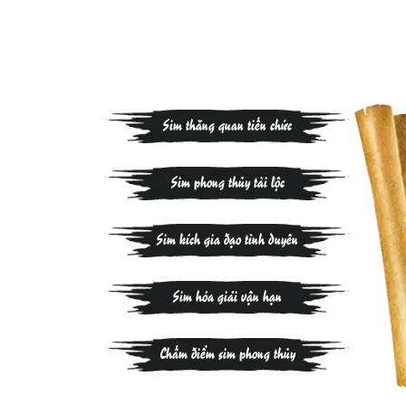
Sim thăng quan tiến chức
Sim phong thủy tài lộc
Sim kích gia đạo tình duyên
Sim hóa giải vận hạn
Chấm điểm sim phong thủy