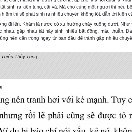
ất sinh ra kiện tụng, cãi vã. Mà cho cùng một người thì nếu b
m thì sẽ phát sinh ra nhiều chuyện không tốt, dẫn tới kiện c
hướng đi lên. Khảm là nước có xu hướng chảy xuống dưới. Như
c nhau, gặp nhau tất nảy sinh nhiều bất đồng, mâu thuẫn. Đ
cũng nên cẩn trọng ngay từ ban đầu để tránh gặp nhiều chuy
ẻ Thiên Thủy Tụng:
ng