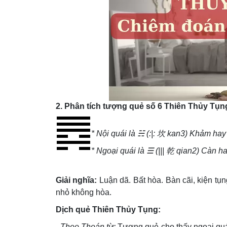
2. Phân tích tượng quẻ số 6 Thiên Thủy Tụn
* Nội quái là ☵ (:|: 坎 kan3) Khảm ha
* Ngoại quái là ☰ (||| 乾 qian2) Càn ha
Giải nghĩa:
Luận dã. Bất hòa. Bàn cãi, kiện tụn
nhỏ không hòa.
Dịch quẻ Thiên Thủy Tụng:
- Theo Thoán từ:
Tượng quẻ cho thấy ngoại quá