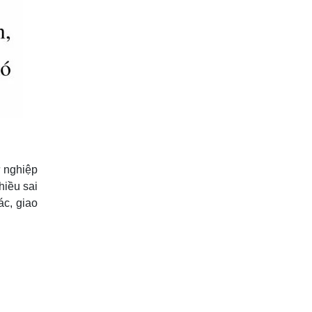
ự nghiệp
hiều sai
ác, giao