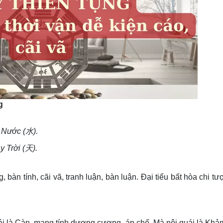
g
y Nước (水).
y Trời (天).
g, bàn tính, cãi vã, tranh luận, bàn luận. Đại tiểu bất hòa chi tư
i là Càn, mang tính dương cương, áp chế. Mà nội quái là Kh