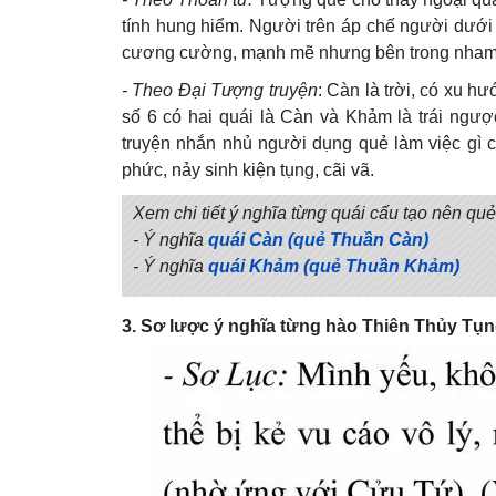
tính hung hiểm. Người trên áp chế người dưới t
cương cường, mạnh mẽ nhưng bên trong nham hiể
- Theo Đại Tượng truyện
: Càn là trời, có xu 
số 6 có hai quái là Càn và Khảm là trái ngượ
truyện nhắn nhủ người dụng quẻ làm việc gì 
phức, nảy sinh kiện tụng, cãi vã.
Xem chi tiết ý nghĩa từng quái cấu tạo nên qu
- Ý nghĩa
quái Càn (quẻ Thuần Càn)
- Ý nghĩa
quái Khảm (quẻ Thuần Khảm)
3. Sơ lược ý nghĩa từng hào Thiên Thủy Tụ