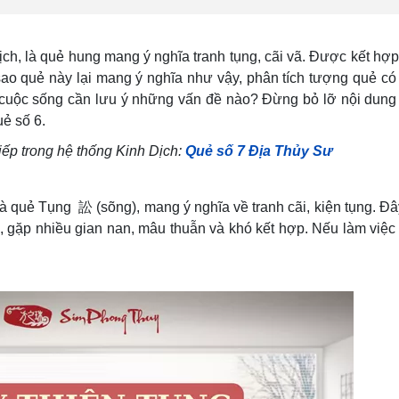
ịch, là quẻ hung mang ý nghĩa tranh tụng, cãi vã. Được kết hợp
 sao quẻ này lại mang ý nghĩa như vậy, phân tích tượng quẻ có
c cuộc sống cần lưu ý những vấn đề nào? Đừng bỏ lỡ nội dun
uẻ số 6.
ếp trong hệ thống Kinh Dịch:
Quẻ số 7 Địa Thủy Sư
 quẻ Tụng 訟 (sõng), mang ý nghĩa về tranh cãi, kiện tụng. Đây
 gặp nhiều gian nan, mâu thuẫn và khó kết hợp. Nếu làm việc 