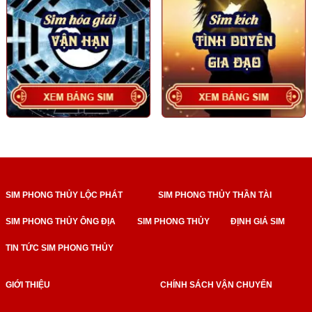
SIM PHONG THỦY LỘC PHÁT
SIM PHONG THỦY THẦN TÀI
SIM PHONG THỦY ÔNG ĐỊA
SIM PHONG THỦY
ĐỊNH GIÁ SIM
TIN TỨC SIM PHONG THỦY
GIỚI THIỆU
CHÍNH SÁCH VẬN CHUYỂN