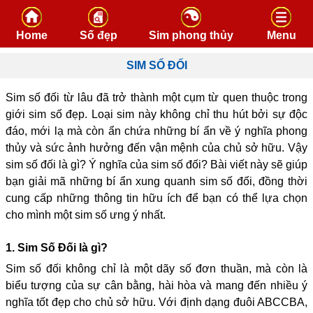
Skip to content
Home
Số đẹp
Sim phong thủy
Menu
SIM SỐ ĐỐI
Sim số đối từ lâu đã trở thành một cụm từ quen thuộc trong
giới sim số đẹp. Loại sim này không chỉ thu hút bởi sự độc
đáo, mới lạ mà còn ẩn chứa những bí ẩn về ý nghĩa phong
thủy và sức ảnh hưởng đến vận mệnh của chủ sở hữu. Vậy
sim số đối là gì? Ý nghĩa của sim số đối? Bài viết này sẽ giúp
bạn giải mã những bí ẩn xung quanh sim số đối, đồng thời
cung cấp những thông tin hữu ích để bạn có thể lựa chọn
cho mình một sim số ưng ý nhất.
1. Sim Số Đối là gì?
Sim số đối không chỉ là một dãy số đơn thuần, mà còn là
biểu tượng của sự cân bằng, hài hòa và mang đến nhiều ý
nghĩa tốt đẹp cho chủ sở hữu. Với định dạng đuôi ABCCBA,