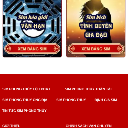
SIM PHONG THỦY LỘC PHÁT
SIM PHONG THỦY THẦN TÀI
SIM PHONG THỦY ÔNG ĐỊA
SIM PHONG THỦY
ĐỊNH GIÁ SIM
TIN TỨC SIM PHONG THỦY
GIỚI THIỆU
CHÍNH SÁCH VẬN CHUYỂN