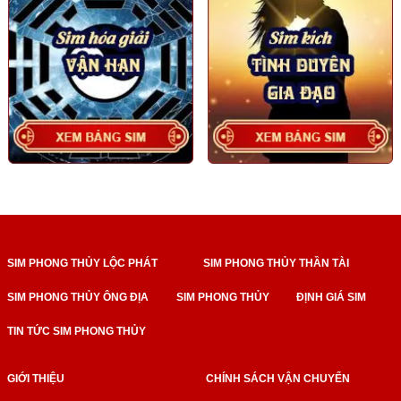
SIM PHONG THỦY LỘC PHÁT
SIM PHONG THỦY THẦN TÀI
SIM PHONG THỦY ÔNG ĐỊA
SIM PHONG THỦY
ĐỊNH GIÁ SIM
TIN TỨC SIM PHONG THỦY
GIỚI THIỆU
CHÍNH SÁCH VẬN CHUYỂN