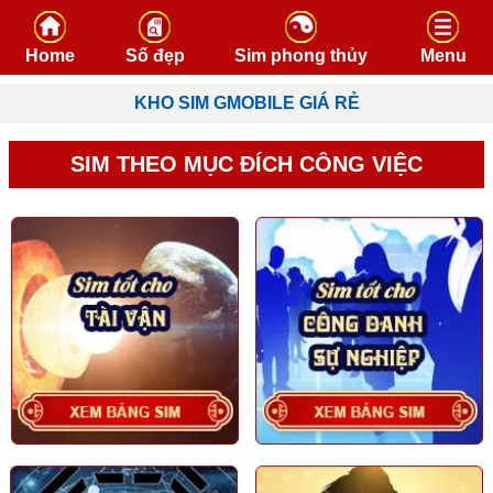
Skip to content
Home
Số đẹp
Sim phong thủy
Menu
KHO SIM GMOBILE GIÁ RẺ
SIM THEO MỤC ĐÍCH CÔNG VIỆC