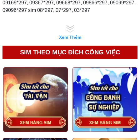
09169*297, 09367*297, 09668*297, 09866*297, 09099*297,
09096*297 sim 08*297, 07*297, 03*297
Xem Thêm
SIM THEO MỤC ĐÍCH CÔNG VIỆC