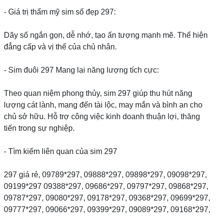
- Giá trị thẩm mỹ sim số đẹp 297:
Dãy số ngắn gọn, dễ nhớ, tạo ấn tượng mạnh mẽ. Thể hiện
đẳng cấp và vị thế của chủ nhân.
- Sim đuôi 297 Mang lại năng lượng tích cực:
Theo quan niệm phong thủy, sim 297 giúp thu hút năng
lượng cát lành, mang đến tài lộc, may mắn và bình an cho
chủ sở hữu. Hỗ trợ công việc kinh doanh thuận lợi, thăng
tiến trong sự nghiệp.
- Tìm kiếm liên quan của sim 297
297 giá rẻ, 09789*297, 09888*297, 09898*297, 09098*297,
09199*297 09388*297, 09686*297, 09797*297, 09868*297,
09787*297, 09080*297, 09178*297, 09368*297, 09699*297,
09777*297, 09066*297, 09399*297, 09089*297, 09168*297,