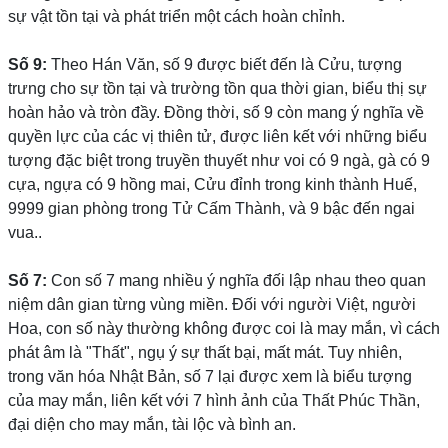
sự vật tồn tại và phát triển một cách hoàn chỉnh.
Số 9:
Theo Hán Văn, số 9 được biết đến là Cửu, tượng
trưng cho sự tồn tại và trường tồn qua thời gian, biểu thị sự
hoàn hảo và tròn đầy. Đồng thời, số 9 còn mang ý nghĩa về
quyền lực của các vị thiên tử, được liên kết với những biểu
tượng đặc biệt trong truyền thuyết như voi có 9 ngà, gà có 9
cựa, ngựa có 9 hồng mai, Cửu đỉnh trong kinh thành Huế,
9999 gian phòng trong Tử Cấm Thành, và 9 bậc đến ngai
vua..
Số 7:
Con số 7 mang nhiều ý nghĩa đối lập nhau theo quan
niệm dân gian từng vùng miền. Đối với người Việt, người
Hoa, con số này thường không được coi là may mắn, vì cách
phát âm là "Thất", ngụ ý sự thất bại, mất mát. Tuy nhiên,
trong văn hóa Nhật Bản, số 7 lại được xem là biểu tượng
của may mắn, liên kết với 7 hình ảnh của Thất Phúc Thần,
đại diện cho may mắn, tài lộc và bình an.