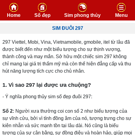
Skip to content
Home
Số đẹp
Sim phong thủy
Menu
SIM ĐUÔI 297
297 Viettel, Mobi, Vina, Vietnamobile, gmobile, itel từ lâu đã
được biết đến như một biểu tượng cho sự thịnh vượng,
thành công và may mắn. Sở hữu một chiếc sim 297 không
chỉ mang lại giá trị thẩm mỹ mà còn thể hiện đẳng cấp và thu
hút năng lượng tích cực cho chủ nhân.
1. Vì sao 297 lại được ưa chuộng?
- Ý nghĩa phong thủy sim số đẹp đuôi 297:
Số 2:
Người xưa thường coi con số 2 như biểu tượng của
sự vĩnh cửu, bởi vì tính đồng âm của nó, tượng trưng cho sự
kiên nhẫn và sức mạnh tồn tại lâu dài. Nó cũng là biểu
tượng của sự cân bằng, sự đồng điệu và hoàn hảo, giúp mọi