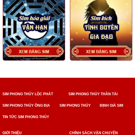
SIM PHONG THỦY LỘC PHÁT
SIM PHONG THỦY THẦN TÀI
SIM PHONG THỦY ÔNG ĐỊA
SIM PHONG THỦY
ĐỊNH GIÁ SIM
TIN TỨC SIM PHONG THỦY
GIỚI THIỆU
CHÍNH SÁCH VẬN CHUYỂN