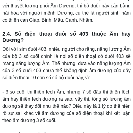
với thuyết tương phối Âm Dương, thì bộ đuôi này cân bằng
hài hòa với người mệnh Dương, cụ thể là người sinh năm
có thiên can Giáp, Bính, Mậu, Canh, Nhâm.
2.4. Số điện thoại đuôi số 403 thuộc Âm hay
Dương?
Đối với sim đuôi 403, nhiều người cho rằng, năng lượng Âm
của bộ 3 số cuối chính là nói số điện thoại có đuôi 403 sẽ
mang năng lượng Âm. Thế nhưng, dựa vào năng lượng Âm
của 3 số cuối 403 chưa thể khẳng định âm dương của dãy
số điện thoại 10 con số có bộ đuôi này, vì:
- 3 số cuối thì thiên lệch Âm, nhưng 7 số đầu thì thiên lệch
âm hay thiên lệch dương ra sao, vậy thì, tổng số lượng âm
dương sẽ thay đổi như thế nào? Điều này là 1 lý do thể hiện
rõ sự sai khác về âm dương của số điện thoại khi kết luận
theo âm dương 3 số cuối.