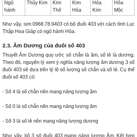
Ngũ
Thủy Kim
Kim
Kim
Hỏa
Hỏa
hành
Thổ
Hỏa
Kim
Mộc
Như vậy, sim 0968.78.9403 có bộ đuôi 403 với cách tính Lục
Thập Hoa Giáp có ngũ hành Hỏa.
2.3. Âm Dương của đuôi số 403
Thuyết Âm Dương quy ước số chẵn là âm, số lẻ là dương.
Theo đó, nguyên lý xem ý nghĩa năng lượng âm dương 3 số
đuôi 403 sẽ dựa trên tỷ lệ số lượng số chẵn và số lẻ. Cụ thể
đuôi số 403 có:
- Số 4 là số chẵn nên mang năng lượng âm
- Số 0 là số chẵn nên mang năng lượng âm
- Số 3 là số lẻ nên mang năng lượng dương
Như vậy, bộ 3 số đuôi 403 mang năng lượng Âm. Kết hợp