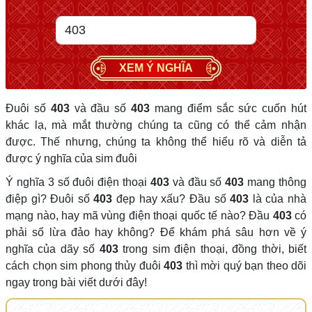
XEM Ý NGHĨA
Đuôi số
403
và đầu số
403
mang điểm sắc sức cuốn hút
khác lạ, mà mắt thường chúng ta cũng có thể cảm nhận
được. Thế nhưng, chúng ta không thể hiểu rõ và diễn tả
được ý nghĩa của sim đuôi
Ý nghĩa 3 số đuôi điện thoại
403
và đầu số
403
mang thông
điệp gì? Đuôi số
403
đẹp hay xấu? Đầu số
403
là của nhà
mạng nào, hay mã vùng điện thoại quốc tế nào? Đầu
403
có
phải số lừa đảo hay không? Để khám phá sâu hơn về ý
nghĩa của dãy số
403
trong sim điện thoại, đồng thời, biết
cách chọn sim phong thủy đuôi
403
thì mời quý bạn theo dõi
ngay trong bài viết dưới đây!