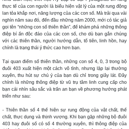
thực tế của con người là biểu hiện vật lý của một rung động
lan tỏa khắp nơi, năng lượng của các con số. Mà trải qua vài
nghìn năm sau đó, đến đầu những năm 2000, mới có tác giả
gọi tên “những con số thiên thần”, để khám phá những thông
điệp bí ẩn độc đáo của các con số, cho dù bạn gắn chúng
với các thiên thần, người hướng dẫn, tổ tiên, linh hồn, hay
chính là trạng thái ý thức cao hơn bạn.
Tại quan điểm số thiên thần, những con số 4, 0, 3 trong bộ
đuôi 403 xuất hiện một cách vô tình, nhưng lặp lại thường
xuyên, thu hút sự chú ý của bạn dù chỉ trong giây lát. Đây
chính là những thông điệp từ vũ trụ tâm linh cung cấp cho
bạn cái nhìn sâu sắc và trấn an bạn về phương hướng phát
triển như sau:
- Thiên thần số 4 thể hiện sự rung động của vật chất, thể
chất, thực dụng và thịnh vượng. Khi bạn gặp những bộ đuôi
403 hay đuôi số có số 4 thường xuyên, thì thông điệp của