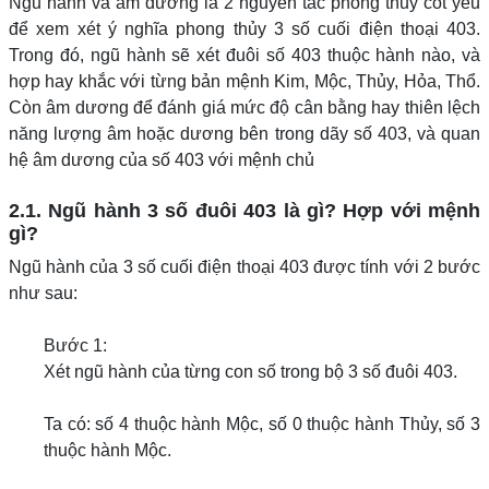
Ngũ hành và âm dương là 2 nguyên tắc phong thủy cốt yếu
để xem xét ý nghĩa phong thủy 3 số cuối điện thoại 403.
Trong đó, ngũ hành sẽ xét đuôi số 403 thuộc hành nào, và
hợp hay khắc với từng bản mệnh Kim, Mộc, Thủy, Hỏa, Thổ.
Còn âm dương để đánh giá mức độ cân bằng hay thiên lệch
năng lượng âm hoặc dương bên trong dãy số 403, và quan
hệ âm dương của số 403 với mệnh chủ
2.1. Ngũ hành 3 số đuôi 403 là gì? Hợp với mệnh
gì?
Ngũ hành của 3 số cuối điện thoại 403 được tính với 2 bước
như sau:
Bước 1:
Xét ngũ hành của từng con số trong bộ 3 số đuôi 403.
Ta có: số 4 thuộc hành Mộc, số 0 thuộc hành Thủy, số 3
thuộc hành Mộc.