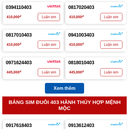
0394110403
0817020403
đ
đ
410,000
410,000
0817010403
0941003403
đ
đ
410,000
410,000
0971624403
0818010403
đ
đ
445,000
445,000
Xem thêm
BẢNG SIM ĐUÔI 403 HÀNH THỦY HỢP MỆNH
MỘC
0917618403
0913612403