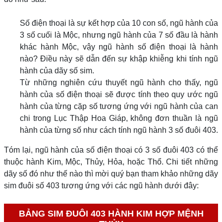
Số điện thoại là sự kết hợp của 10 con số, ngũ hành của
3 số cuối là Mộc, nhưng ngũ hành của 7 số đầu là hành
khác hành Mộc, vậy ngũ hành số điện thoại là hành
nào? Điều này sẽ dẫn đến sự khập khiễng khi tính ngũ
hành của dãy số sim.
Từ những nghiên cứu thuyết ngũ hành cho thấy, ngũ
hành của số điện thoại sẽ được tính theo quy ước ngũ
hành của từng cặp số tương ứng với ngũ hành của can
chi trong Lục Thập Hoa Giáp, không đơn thuần là ngũ
hành của từng số như cách tính ngũ hành 3 số đuôi 403.
Tóm lại, ngũ hành của số điện thoại có 3 số đuôi 403 có thể
thuộc hành Kim, Mộc, Thủy, Hỏa, hoặc Thổ. Chi tiết những
dãy số đó như thế nào thì mời quý bạn tham khảo những dãy
sim đuôi số 403 tương ứng với các ngũ hành dưới đây:
BẢNG SIM ĐUÔI 403 HÀNH KIM HỢP MỆNH