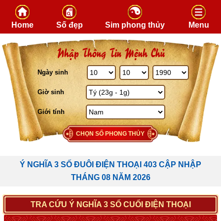
Skip to content
Home
Số đẹp
Sim phong thủy
Menu
Nhập Thông Tin Mệnh Chủ
Ngày sinh
Giờ sinh
Giới tính
CHỌN SỐ PHONG THỦY
Ý NGHĨA 3 SỐ ĐUÔI ĐIỆN THOẠI 403 CẬP NHẬP
THÁNG 08 NĂM 2026
TRA CỨU Ý NGHĨA 3 SỐ CUỐI ĐIỆN THOẠI