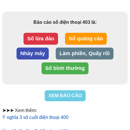
Báo cáo số điện thoại 403 là:
Số lừa đảo
Số quảng cáo
Nháy máy
Làm phiền, Quấy rối
Số bình thường
XEM BÁO CÁO
➤➤➤
Xem thêm:
Ý nghĩa 3 số cuối điện thoại 400