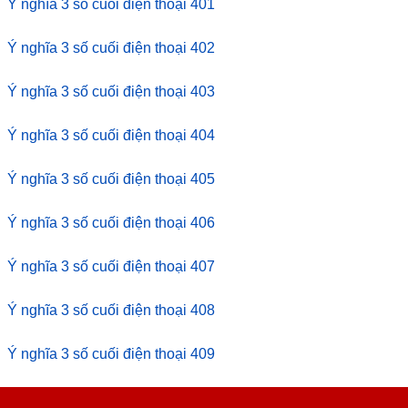
Ý nghĩa 3 số cuối điện thoại 401
Ý nghĩa 3 số cuối điện thoại 402
Ý nghĩa 3 số cuối điện thoại 403
Ý nghĩa 3 số cuối điện thoại 404
Ý nghĩa 3 số cuối điện thoại 405
Ý nghĩa 3 số cuối điện thoại 406
Ý nghĩa 3 số cuối điện thoại 407
Ý nghĩa 3 số cuối điện thoại 408
Ý nghĩa 3 số cuối điện thoại 409