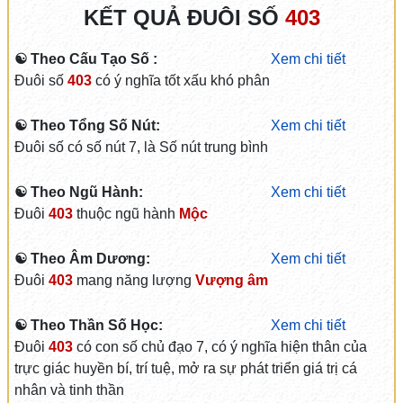
KẾT QUẢ ĐUÔI SỐ
403
☯ Theo Cấu Tạo Số :
Xem chi tiết
Đuôi số
403
có ý nghĩa tốt xấu khó phân
☯ Theo Tổng Số Nút:
Xem chi tiết
Đuôi số có số nút 7, là Số nút trung bình
☯ Theo Ngũ Hành:
Xem chi tiết
Đuôi
403
thuộc ngũ hành
Mộc
☯ Theo Âm Dương:
Xem chi tiết
Đuôi
403
mang năng lượng
Vượng âm
☯ Theo Thần Số Học:
Xem chi tiết
Đuôi
403
có con số chủ đạo 7, có ý nghĩa hiện thân của
trực giác huyền bí, trí tuệ, mở ra sự phát triển giá trị cá
nhân và tinh thần