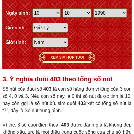
Ngày sinh:
Giờ sinh:
Giới tính:
XEM SIM HỢP TUỔI
3. Ý nghĩa đuôi 403 theo tổng số nút
Số nút của đuôi số
403
là con số hàng đơn vị tổng của 3 con
số 4, 0 và 3. Nếu con số này là 0 thì số nút được tính là 10,
hay còn gọi là số nút bù. sim đuôi
403
xét có tổng số nút là
“7”, đây là Số nút trung bình.
Vì thế, 3 số cuối điện thoại
403
được đánh giá là không đẹp
không xấu, tức là mọi điều trong cuộc sống của chủ sở hữu