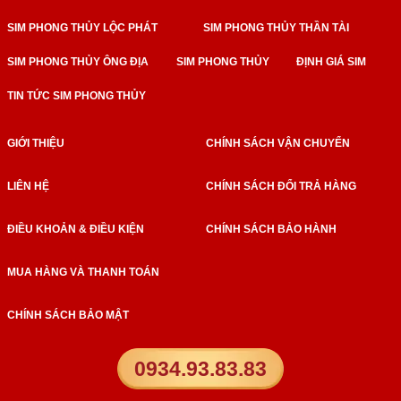
SIM PHONG THỦY LỘC PHÁT
SIM PHONG THỦY THẦN TÀI
SIM PHONG THỦY ÔNG ĐỊA
SIM PHONG THỦY
ĐỊNH GIÁ SIM
TIN TỨC SIM PHONG THỦY
GIỚI THIỆU
CHÍNH SÁCH VẬN CHUYỂN
LIÊN HỆ
CHÍNH SÁCH ĐỔI TRẢ HÀNG
ĐIỀU KHOẢN & ĐIỀU KIỆN
CHÍNH SÁCH BẢO HÀNH
MUA HÀNG VÀ THANH TOÁN
CHÍNH SÁCH BẢO MẬT
0934.93.83.83