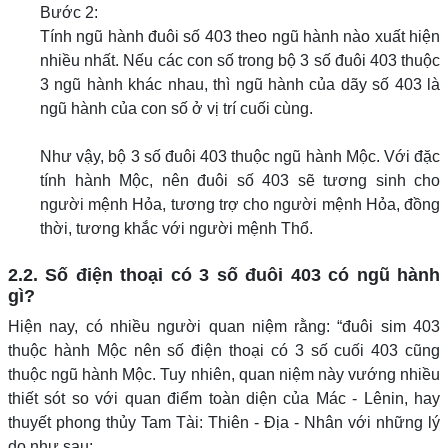
Bước 2:
Tính ngũ hành đuôi số 403 theo ngũ hành nào xuất hiện
nhiều nhất. Nếu các con số trong bộ 3 số đuôi 403 thuộc
3 ngũ hành khác nhau, thì ngũ hành của dãy số 403 là
ngũ hành của con số ở vị trí cuối cùng.
Như vậy, bộ 3 số đuôi 403 thuộc ngũ hành Mộc. Với đặc
tính hành Mộc, nên đuôi số 403 sẽ tương sinh cho
người mệnh Hỏa, tương trợ cho người mệnh Hỏa, đồng
thời, tương khắc với người mệnh Thổ.
2.2. Số điện thoại có 3 số đuôi 403 có ngũ hành
gì?
Hiện nay, có nhiều người quan niệm rằng: “đuôi sim 403
thuộc hành Mộc nên số điện thoại có 3 số cuối 403 cũng
thuộc ngũ hành Mộc. Tuy nhiên, quan niệm này vướng nhiều
thiết sót so với quan điểm toàn diện của Mác - Lênin, hay
thuyết phong thủy Tam Tài: Thiên - Địa - Nhân với những lý
do như sau: