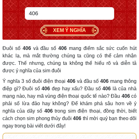
XEM Ý NGHĨA
Đuôi số
406
và đầu số
406
mang điểm sắc sức cuốn hút
khác lạ, mà mắt thường chúng ta cũng có thể cảm nhận
được. Thế nhưng, chúng ta không thể hiểu rõ và diễn tả
được ý nghĩa của sim đuôi
Ý nghĩa 3 số đuôi điện thoại
406
và đầu số
406
mang thông
điệp gì? Đuôi số
406
đẹp hay xấu? Đầu số
406
là của nhà
mạng nào, hay mã vùng điện thoại quốc tế nào? Đầu
406
có
phải số lừa đảo hay không? Để khám phá sâu hơn về ý
nghĩa của dãy số
406
trong sim điện thoại, đồng thời, biết
cách chọn sim phong thủy đuôi
406
thì mời quý bạn theo dõi
ngay trong bài viết dưới đây!