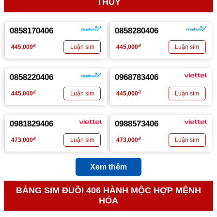
THỦY
0858170406
0858280406
đ
đ
445,000
445,000
0858220406
0968783406
đ
đ
445,000
445,000
0981829406
0988573406
đ
đ
473,000
473,000
Xem thêm
BẢNG SIM ĐUÔI 406 HÀNH MỘC HỢP MỆNH
HỎA