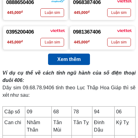
0888650406
0968387406
đ
đ
445,000
445,000
0395200406
0981367406
đ
đ
445,000
445,000
Xem thêm
Ví dụ cụ thể về cách tính ngũ hành của số điện thoại
đuôi 406:
Dãy sim 09.68.78.9406 tính theo Lục Thập Hoa Giáp thì sẽ
xét như sau:
Cặp số
09
68
78
94
06
Can chi
Nhâm
Tân
Tân Tỵ
Đinh
Kỷ Tỵ
Thân
Mùi
Dậu