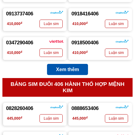
0913737406
0918416406
đ
đ
410,000
410,000
0347290406
0918500406
đ
đ
410,000
410,000
Xem thêm
BẢNG SIM ĐUÔI 406 HÀNH THỔ HỢP MỆNH
KIM
0828260406
0888653406
đ
đ
445,000
445,000