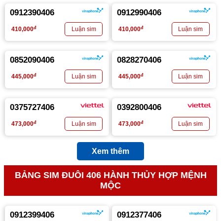
0912390406
0912990406
đ
đ
410,000
410,000
0852090406
0828270406
đ
đ
445,000
445,000
0375727406
0392800406
đ
đ
473,000
473,000
Xem thêm
BẢNG SIM ĐUÔI 406 HÀNH THỦY HỢP MỆNH
MỘC
0912399406
0912377406