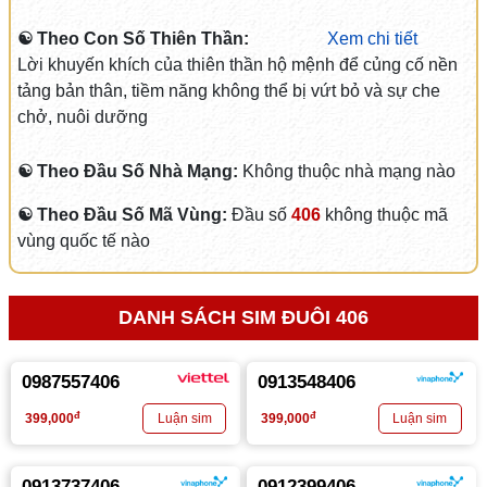
☯ Theo Con Số Thiên Thần:
Xem chi tiết
Lời khuyến khích của thiên thần hộ mệnh để củng cố nền
tảng bản thân, tiềm năng không thể bị vứt bỏ và sự che
chở, nuôi dưỡng
☯ Theo Đầu Số Nhà Mạng:
Không thuộc nhà mạng nào
☯ Theo Đầu Số Mã Vùng:
Đầu số
406
không thuộc mã
vùng quốc tế nào
DANH SÁCH SIM ĐUÔI 406
0987557406
0913548406
đ
đ
399,000
399,000
0913737406
0912399406