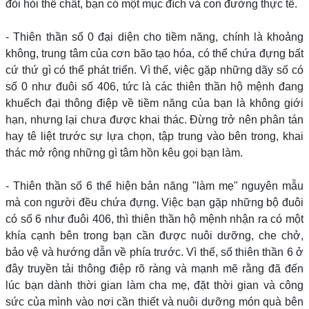
đòi hỏi thể chất, bạn có một mục đích và con đường thực tế.
- Thiên thần số 0 đại diện cho tiềm năng, chính là khoảng
không, trung tâm của cơn bão tạo hóa, có thể chứa đựng bất
cứ thứ gì có thể phát triển. Vì thế, việc gặp những dãy số có
số 0 như đuôi số 406, tức là các thiên thần hộ mệnh đang
khuếch đại thông điệp về tiềm năng của bạn là không giới
hạn, nhưng lại chưa được khai thác. Đừng trở nên phân tán
hay tê liệt trước sự lựa chọn, tập trung vào bên trong, khai
thác mở rộng những gì tâm hồn kêu gọi bạn làm.
- Thiên thần số 6 thể hiện bản năng "làm mẹ" nguyên mẫu
mà con người đều chứa đựng. Việc bạn gặp những bộ đuôi
có số 6 như đuôi 406, thì thiên thần hộ mệnh nhận ra có một
khía cạnh bên trong bạn cần được nuôi dưỡng, che chở,
bảo vệ và hướng dẫn về phía trước. Vì thế, số thiên thần 6 ở
đây truyền tải thông điệp rõ ràng và mạnh mẽ rằng đã đến
lúc bạn dành thời gian làm cha mẹ, đặt thời gian và công
sức của mình vào nơi cần thiết và nuôi dưỡng món quà bên