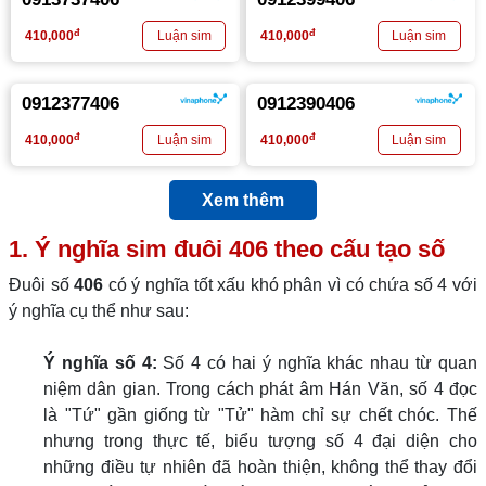
đ
đ
410,000
410,000
0912377406
0912390406
đ
đ
410,000
410,000
Xem thêm
1. Ý nghĩa sim đuôi
406
theo cấu tạo số
Đuôi số
406
có ý nghĩa tốt xấu khó phân vì có chứa số 4 với
ý nghĩa cụ thể như sau:
Ý nghĩa số 4:
Số 4 có hai ý nghĩa khác nhau từ quan
niệm dân gian. Trong cách phát âm Hán Văn, số 4 đọc
là "Tứ" gần giống từ "Tử" hàm chỉ sự chết chóc. Thế
nhưng trong thực tế, biểu tượng số 4 đại diện cho
những điều tự nhiên đã hoàn thiện, không thể thay đổi