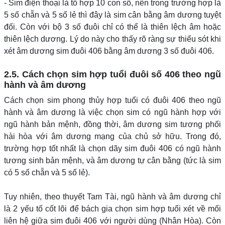
- Sim điện thoại là tổ hợp 10 con số, nên trong trường hợp là
5 số chẵn và 5 số lẻ thì đây là sim cân bằng âm dương tuyệt
đối. Còn với bộ 3 số đuôi chỉ có thể là thiên lệch âm hoặc
thiên lệch dương. Lý do này cho thấy rõ ràng sự thiếu sót khi
xét âm dương sim đuôi 406 bằng âm dương 3 số đuôi 406.
2.5. Cách chọn sim hợp tuổi đuôi số 406 theo ngũ
hành và âm dương
Cách chọn sim phong thủy hợp tuổi có đuôi 406 theo ngũ
hành và âm dương là việc chọn sim có ngũ hành hợp với
ngũ hành bản mệnh, đồng thời, âm dương sim tương phối
hài hòa với âm dương mạng của chủ sở hữu. Trong đó,
trường hợp tốt nhất là chọn dãy sim đuôi 406 có ngũ hành
tương sinh bản mệnh, và âm dương tự cân bằng (tức là sim
có 5 số chẵn và 5 số lẻ).
Tuy nhiên, theo thuyết Tam Tài, ngũ hành và âm dương chỉ
là 2 yếu tố cốt lõi để bách gia chọn sim hợp tuổi xét về mối
liên hệ giữa sim đuôi 406 với người dùng (Nhân Hòa). Còn