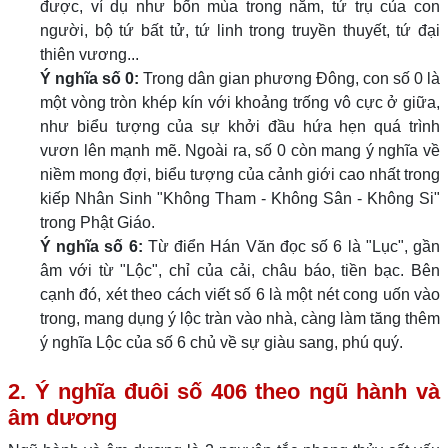
được, ví dụ như bốn mùa trong năm, tứ trụ của con
người, bộ tứ bất tử, tứ linh trong truyền thuyết, tứ đại
thiên vương...
Ý nghĩa số 0:
Trong dân gian phương Đông, con số 0 là
một vòng tròn khép kín với khoảng trống vô cực ở giữa,
như biểu tượng của sự khởi đầu hứa hẹn quá trình
vươn lên mạnh mẽ. Ngoài ra, số 0 còn mang ý nghĩa về
niềm mong đợi, biểu tượng của cảnh giới cao nhất trong
kiếp Nhân Sinh "Không Tham - Không Sân - Không Si"
trong Phật Giáo.
Ý nghĩa số 6:
Từ điển Hán Văn đọc số 6 là "Lục", gần
âm với từ "Lộc", chỉ của cải, châu báo, tiền bạc. Bên
cạnh đó, xét theo cách viết số 6 là một nét cong uốn vào
trong, mang dụng ý lộc tràn vào nhà, càng làm tăng thêm
ý nghĩa Lộc của số 6 chủ về sự giàu sang, phú quý.
2. Ý nghĩa đuôi số 406 theo ngũ hành và
âm dương