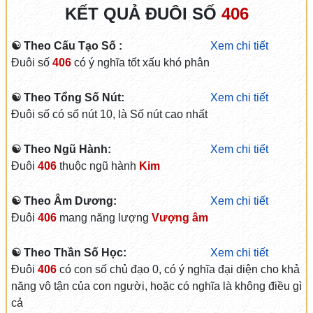
KẾT QUẢ ĐUÔI SỐ
406
☯ Theo Cấu Tạo Số :
Xem chi tiết
Đuôi số
406
có ý nghĩa tốt xấu khó phân
☯ Theo Tổng Số Nút:
Xem chi tiết
Đuôi số có số nút 10, là Số nút cao nhất
☯ Theo Ngũ Hành:
Xem chi tiết
Đuôi
406
thuộc ngũ hành
Kim
☯ Theo Âm Dương:
Xem chi tiết
Đuôi
406
mang năng lượng
Vượng âm
☯ Theo Thần Số Học:
Xem chi tiết
Đuôi
406
có con số chủ đạo 0, có ý nghĩa đại diện cho khả
năng vô tận của con người, hoặc có nghĩa là không điều gì
cả