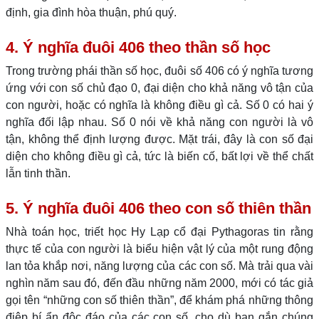
định, gia đình hòa thuận, phú quý.
4. Ý nghĩa đuôi 406 theo thần số học
Trong trường phái thần số học, đuôi số 406 có ý nghĩa tương
ứng với con số chủ đạo 0, đại diện cho khả năng vô tận của
con người, hoặc có nghĩa là không điều gì cả. Số 0 có hai ý
nghĩa đối lập nhau. Số 0 nói về khả năng con người là vô
tận, không thể định lượng được. Mặt trái, đây là con số đại
diện cho không điều gì cả, tức là biến cố, bất lợi về thể chất
lẫn tinh thần.
5. Ý nghĩa đuôi 406 theo con số thiên thần
Nhà toán học, triết học Hy Lạp cổ đại Pythagoras tin rằng
thực tế của con người là biểu hiện vật lý của một rung động
lan tỏa khắp nơi, năng lượng của các con số. Mà trải qua vài
nghìn năm sau đó, đến đầu những năm 2000, mới có tác giả
gọi tên “những con số thiên thần”, để khám phá những thông
điệp bí ẩn độc đáo của các con số, cho dù bạn gắn chúng