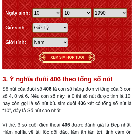
Ngày sinh:
Giờ sinh:
Giới tính:
XEM SIM HỢP TUỔI
3. Ý nghĩa đuôi 406 theo tổng số nút
Số nút của đuôi số
406
là con số hàng đơn vị tổng của 3 con
số 4, 0 và 6. Nếu con số này là 0 thì số nút được tính là 10,
hay còn gọi là số nút bù. sim đuôi
406
xét có tổng số nút là
“10”, đây là Số nút cao nhất.
Vì thế, 3 số cuối điện thoại
406
được đánh giá là Đẹp nhất.
Hàm nghĩa về tài lộc dồi dào, làm ăn tấn tới, tình cảm ổn