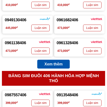
đ
đ
410,000
410,000
0949130406
0961682406
đ
đ
445,000
473,000
0961138406
0961328406
đ
đ
473,000
473,000
Xem thêm
BẢNG SIM ĐUÔI 406 HÀNH HỎA HỢP MỆNH
THỔ
0987557406
0913548406
đ
đ
399,000
399,000