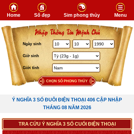
Skip to content
Home
Số đẹp
Sim phong thủy
Menu
Nhập Thông Tin Mệnh Chủ
Ngày sinh
Giờ sinh
Giới tính
CHỌN SỐ PHONG THỦY
Ý NGHĨA 3 SỐ ĐUÔI ĐIỆN THOẠI 406 CẬP NHẬP
THÁNG 08 NĂM 2026
TRA CỨU Ý NGHĨA 3 SỐ CUỐI ĐIỆN THOẠI