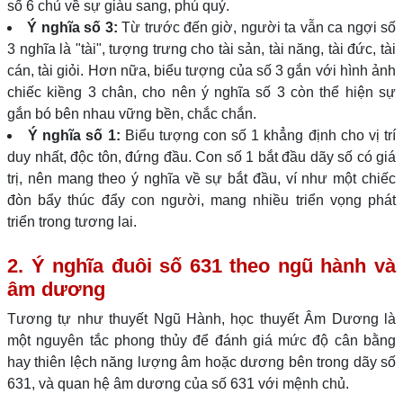
số 6 chủ về sự giàu sang, phú quý.
Ý nghĩa số 3:
Từ trước đến giờ, người ta vẫn ca ngợi số
3 nghĩa là "tài", tượng trưng cho tài sản, tài năng, tài đức, tài
cán, tài giỏi. Hơn nữa, biểu tượng của số 3 gắn với hình ảnh
chiếc kiềng 3 chân, cho nên ý nghĩa số 3 còn thể hiện sự
gắn bó bên nhau vững bền, chắc chắn.
Ý nghĩa số 1:
Biểu tượng con số 1 khẳng định cho vị trí
duy nhất, độc tôn, đứng đầu. Con số 1 bắt đầu dãy số có giá
trị, nên mang theo ý nghĩa về sự bắt đầu, ví như một chiếc
đòn bẩy thúc đẩy con người, mang nhiều triển vọng phát
triển trong tương lai.
2. Ý nghĩa đuôi số 631 theo ngũ hành và
âm dương
Tương tự như thuyết Ngũ Hành, học thuyết Âm Dương là
một nguyên tắc phong thủy để đánh giá mức độ cân bằng
hay thiên lệch năng lượng âm hoặc dương bên trong dãy số
631, và quan hệ âm dương của số 631 với mệnh chủ.