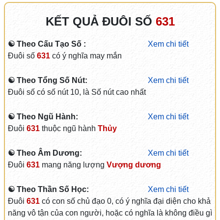
KẾT QUẢ ĐUÔI SỐ
631
☯ Theo Cấu Tạo Số :
Xem chi tiết
Đuôi số
631
có ý nghĩa may mắn
☯ Theo Tổng Số Nút:
Xem chi tiết
Đuôi số có số nút 10, là Số nút cao nhất
☯ Theo Ngũ Hành:
Xem chi tiết
Đuôi
631
thuộc ngũ hành
Thủy
☯ Theo Âm Dương:
Xem chi tiết
Đuôi
631
mang năng lượng
Vượng dương
☯ Theo Thần Số Học:
Xem chi tiết
Đuôi
631
có con số chủ đạo 0, có ý nghĩa đại diện cho khả
năng vô tận của con người, hoặc có nghĩa là không điều gì