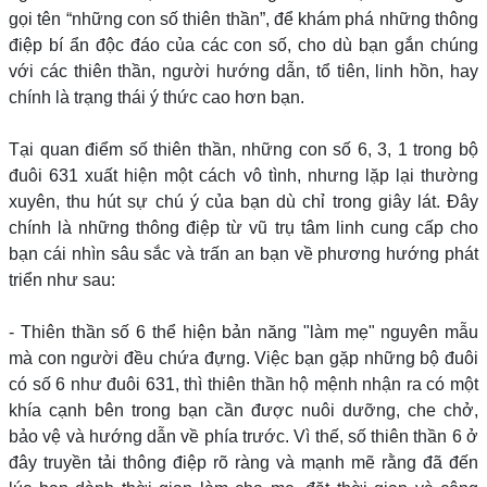
gọi tên “những con số thiên thần”, để khám phá những thông
điệp bí ẩn độc đáo của các con số, cho dù bạn gắn chúng
với các thiên thần, người hướng dẫn, tổ tiên, linh hồn, hay
chính là trạng thái ý thức cao hơn bạn.
Tại quan điểm số thiên thần, những con số 6, 3, 1 trong bộ
đuôi 631 xuất hiện một cách vô tình, nhưng lặp lại thường
xuyên, thu hút sự chú ý của bạn dù chỉ trong giây lát. Đây
chính là những thông điệp từ vũ trụ tâm linh cung cấp cho
bạn cái nhìn sâu sắc và trấn an bạn về phương hướng phát
triển như sau:
- Thiên thần số 6 thể hiện bản năng "làm mẹ" nguyên mẫu
mà con người đều chứa đựng. Việc bạn gặp những bộ đuôi
có số 6 như đuôi 631, thì thiên thần hộ mệnh nhận ra có một
khía cạnh bên trong bạn cần được nuôi dưỡng, che chở,
bảo vệ và hướng dẫn về phía trước. Vì thế, số thiên thần 6 ở
đây truyền tải thông điệp rõ ràng và mạnh mẽ rằng đã đến