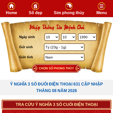
Skip to content
Home
Số đẹp
Sim phong thủy
Menu
Nhập Thông Tin Mệnh Chủ
Ngày sinh
Giờ sinh
Giới tính
CHỌN SỐ PHONG THỦY
Ý NGHĨA 3 SỐ ĐUÔI ĐIỆN THOẠI 631 CẬP NHẬP
THÁNG 08 NĂM 2026
TRA CỨU Ý NGHĨA 3 SỐ CUỐI ĐIỆN THOẠI