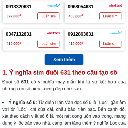
0913320631
0968054631
đ
đ
399,000
403,000
0347132631
0912863631
đ
đ
410,000
410,000
Xem thêm
1. Ý nghĩa sim đuôi
631
theo cấu tạo số
Đuôi số
631
có ý nghĩa may mắn khi là sự kết hợp của
những con số biểu tượng đẹp như sau:
Ý nghĩa số 6:
Từ điển Hán Văn đọc số 6 là "Lục", gần âm
với từ "Lộc", chỉ của cải, châu báo, tiền bạc. Bên cạnh đó,
xét theo cách viết số 6 là một nét cong uốn vào trong, mang
dụng ý lộc tràn vào nhà, càng làm tăng thêm ý nghĩa Lộc của