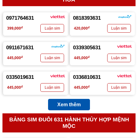
0971764631
0818393631
đ
đ
399,000
420,000
0911671631
0339305631
đ
đ
445,000
445,000
0335019631
0336810631
đ
đ
445,000
445,000
Xem thêm
BẢNG SIM ĐUÔI 631 HÀNH THỦY HỢP MỆNH
MỘC