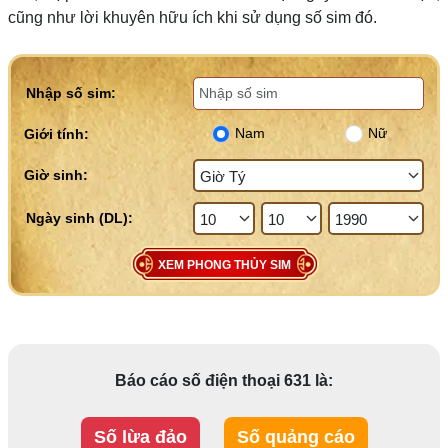
cũng như lời khuyên hữu ích khi sử dụng số sim đó.
Nhập số sim:
Nam
Nữ
Giới tính:
Giờ sinh:
XEM PHONG THỦY SIM
Báo cáo số điện thoại 631 là:
Số lừa đảo
Số quảng cáo