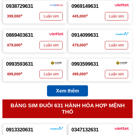
0938729631
0969149631
đ
đ
399,000
445,000
0869403631
0914099631
đ
đ
479,000
479,000
0993593631
0993599631
đ
đ
499,000
499,000
Xem thêm
BẢNG SIM ĐUÔI 631 HÀNH HỎA HỢP MỆNH
THỔ
0913320631
0347132631