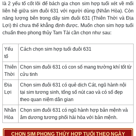
là 2 yếu tố cốt lõi để bách gia chọn sim hợp tuổi xét về mối
liên hệ giữa sim đuôi 631 với người dùng (Nhân Hòa). Còn
năng lượng bên trong dãy sim đuôi 631 (Thiên Thời và Địa
Lợi) thì chưa thể khẳng định được. Muốn chọn sim hợp tuổi
chuẩn theo phong thủy Tam Tài cần chọn như sau:
Yếu
Cách chọn sim hợp tuổi đuôi 631
tố
Thiên
Chọn sim đuôi 631 có con số mang trường khí tốt từ
Thời
cửu tinh
Địa
Chọn sim đuôi 631 có quẻ dịch Cát, ngũ hành nội
Lợi
tại sim tương sinh, tổng số nút cao và có số đẹp
theo quan niệm dân gian
Nhân
Chọn sim đuôi 631 có ngũ hành hợp bản mệnh và
Hòa
âm dương tương phối hài hòa với bản mệnh.
CHỌN SIM PHONG THỦY HỢP TUỔI THEO NGÀY