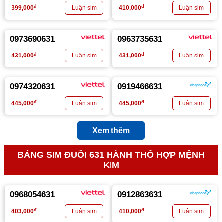
đ
đ
399,000
410,000
0973690631
0963735631
đ
đ
431,000
431,000
0974320631
0919466631
đ
đ
445,000
445,000
Xem thêm
BẢNG SIM ĐUÔI 631 HÀNH THỔ HỢP MỆNH
KIM
0968054631
0912863631
đ
đ
403,000
410,000