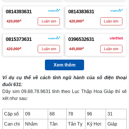
0814393631
0814383631
đ
đ
420,000
420,000
0815373631
0396532631
đ
đ
420,000
445,000
Xem thêm
Ví dụ cụ thể về cách tính ngũ hành của số điện thoại
đuôi 631:
Dãy sim 09.68.78.9631 tính theo Lục Thập Hoa Giáp thì sẽ
xét như sau:
Cặp số
09
68
78
96
31
Can chi
Nhâm
Tân
Tân Tỵ
Kỷ Hợi
Giáp