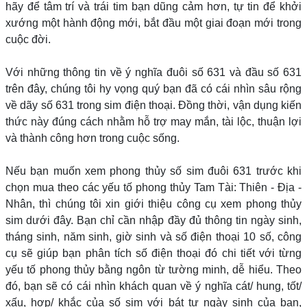
hãy để tâm trí và trái tim bạn dũng cảm hơn, tự tin để khởi
xướng một hành động mới, bắt đầu một giai đoạn mới trong
cuộc đời.
Với những thông tin về ý nghĩa đuôi số 631 và đầu số 631
trên đây, chúng tôi hy vọng quý bạn đã có cái nhìn sâu rộng
về dãy số 631 trong sim điện thoại. Đồng thời, vận dụng kiến
thức này đúng cách nhằm hỗ trợ may mắn, tài lộc, thuận lợi
và thành công hơn trong cuộc sống.
Nếu bạn muốn xem phong thủy số sim đuôi 631 trước khi
chọn mua theo các yếu tố phong thủy Tam Tài: Thiên - Địa -
Nhân, thì chúng tôi xin giới thiệu công cụ xem phong thủy
sim dưới đây. Bạn chỉ cần nhập đầy đủ thông tin ngày sinh,
tháng sinh, năm sinh, giờ sinh và số điện thoại 10 số, công
cụ sẽ giúp bạn phân tích số điện thoại đó chi tiết với từng
yếu tố phong thủy bằng ngôn từ tường minh, dễ hiểu. Theo
đó, bạn sẽ có cái nhìn khách quan về ý nghĩa cát/ hung, tốt/
xấu, hợp/ khắc của số sim với bát tự ngày sinh của bạn,