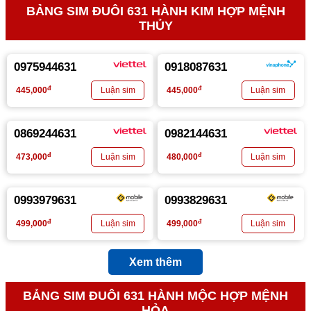
BẢNG SIM ĐUÔI 631 HÀNH KIM HỢP MỆNH
THỦY
0975944631
0918087631
đ
đ
445,000
445,000
0869244631
0982144631
đ
đ
473,000
480,000
0993979631
0993829631
đ
đ
499,000
499,000
Xem thêm
BẢNG SIM ĐUÔI 631 HÀNH MỘC HỢP MỆNH
HỎA