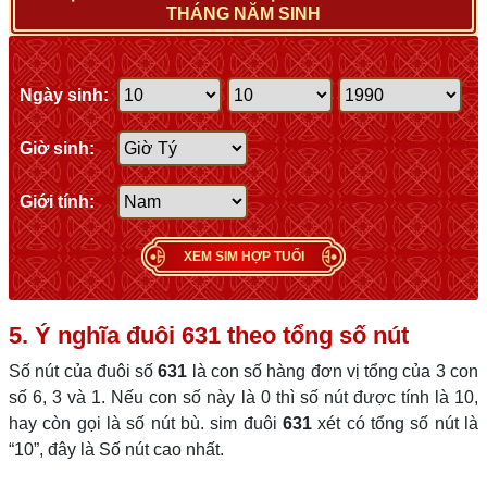
THÁNG NĂM SINH
Ngày sinh:
Giờ sinh:
Giới tính:
XEM SIM HỢP TUỔI
5. Ý nghĩa đuôi 631 theo tổng số nút
Số nút của đuôi số
631
là con số hàng đơn vị tổng của 3 con
số 6, 3 và 1. Nếu con số này là 0 thì số nút được tính là 10,
hay còn gọi là số nút bù. sim đuôi
631
xét có tổng số nút là
“10”, đây là Số nút cao nhất.