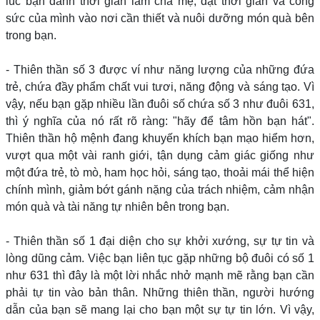
lúc bạn dành thời gian làm cha mẹ, đặt thời gian và công
sức của mình vào nơi cần thiết và nuôi dưỡng món quà bên
trong bạn.
- Thiên thần số 3 được ví như năng lượng của những đứa
trẻ, chứa đầy phẩm chất vui tươi, năng động và sáng tạo. Vì
vậy, nếu bạn gặp nhiều lần đuôi số chứa số 3 như đuôi 631,
thì ý nghĩa của nó rất rõ ràng: "hãy để tâm hồn bạn hát".
Thiên thần hộ mệnh đang khuyến khích bạn mạo hiểm hơn,
vượt qua một vài ranh giới, tận dụng cảm giác giống như
một đứa trẻ, tò mò, ham học hỏi, sáng tạo, thoải mái thể hiện
chính mình, giảm bớt gánh nặng của trách nhiệm, cảm nhận
món quà và tài năng tự nhiên bên trong bạn.
- Thiên thần số 1 đại diện cho sự khởi xướng, sự tự tin và
lòng dũng cảm. Việc bạn liên tục gặp những bộ đuôi có số 1
như 631 thì đây là một lời nhắc nhở mạnh mẽ rằng bạn cần
phải tự tin vào bản thân. Những thiên thần, người hướng
dẫn của bạn sẽ mang lại cho bạn một sự tự tin lớn. Vì vậy,