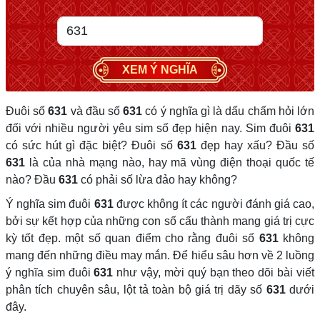
XEM Ý NGHĨA
Đuôi số
631
và đầu số
631
có ý nghĩa gì là dấu chấm hỏi lớn
đối với nhiều người yêu sim số đẹp hiện nay. Sim đuôi
631
có sức hút gì đặc biệt? Đuôi số
631
đẹp hay xấu? Đầu số
631
là của nhà mạng nào, hay mã vùng điện thoại quốc tế
nào? Đầu
631
có phải số lừa đảo hay không?
Ý nghĩa sim đuôi
631
được không ít các người đánh giá cao,
bởi sự kết hợp của những con số cấu thành mang giá trị cực
kỳ tốt đẹp. một số quan điểm cho rằng đuôi số
631
không
mang đến những điều may mắn. Để hiểu sâu hơn về 2 luồng
ý nghĩa sim đuôi
631
như vậy, mời quý bạn theo dõi bài viết
phân tích chuyên sâu, lột tả toàn bộ giá trị dãy số
631
dưới
đây.