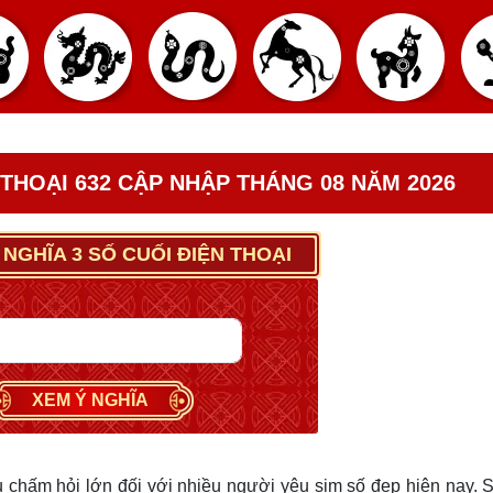
 THOẠI 632 CẬP NHẬP THÁNG 08 NĂM 2026
 NGHĨA 3 SỐ CUỐI ĐIỆN THOẠI
XEM Ý NGHĨA
u chấm hỏi lớn đối với nhiều người yêu sim số đẹp hiện nay. 