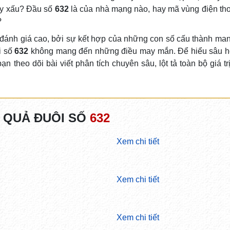
y xấu? Đầu số
632
là của nhà mạng nào, hay mã vùng điện th
?
đánh giá cao, bởi sự kết hợp của những con số cấu thành mang
i số
632
không mang đến những điều may mắn. Để hiểu sâu h
n theo dõi bài viết phân tích chuyên sâu, lột tả toàn bộ giá tr
 QUẢ ĐUÔI SỐ
632
Xem chi tiết
Xem chi tiết
Xem chi tiết