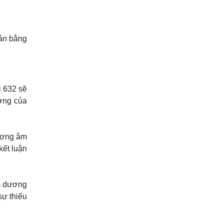
cân bằng
i 632 sẽ
ơng của
lượng âm
kết luận
âm dương
sự thiếu