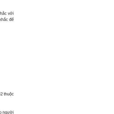
hắc với
 khắc để
32 thuộc
ho người