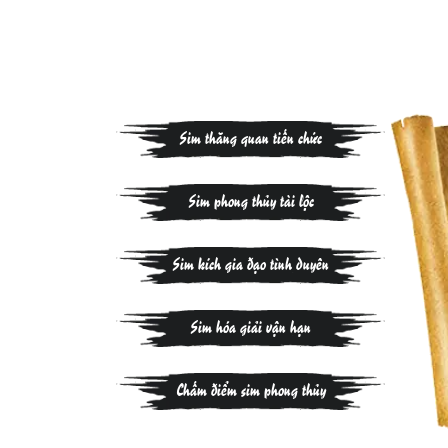
Sim thăng quan tiến chức
Sim phong thủy tài lộc
Sim kích gia đạo tình duyên
Sim hóa giải vận hạn
Chấm điểm sim phong thủy