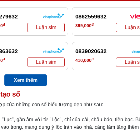
279632
0862559632
đ
đ
00
399,000
363632
0839020632
đ
đ
00
410,000
Xem thêm
tạo số
hợp của những con số biểu tượng đẹp như sau:
"Lục", gần âm với từ "Lộc", chỉ của cải, châu báo, tiền bạc. 
n vào trong, mang dụng ý lộc tràn vào nhà, càng làm tăng thêm