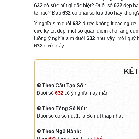
632
có sức hút gì đặc biệt? Đuôi số
632
đẹp ha
tế nào? Đầu
632
có phải số lừa đảo hay không
Ý nghĩa sim đuôi
632
được không ít các người 
cực kỳ tốt đẹp. một số quan điểm cho rằng đuô
luồng ý nghĩa sim đuôi
632
như vậy, mời quý bạ
632
dưới đây.
KẾT
☯ Theo Cấu Tạo Số :
Đuôi số
632
có ý nghĩa may mắn
☯ Theo Tổng Số Nút:
Đuôi số có số nút 1, là Số nút thấp nhất
☯ Theo Ngũ Hành:
Đuôi
632
thuộc ngũ hành
Thổ