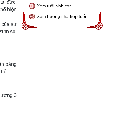
tài đức,
Xem tuổi sinh con
thể hiện
Xem hướng nhà hợp tuổi
g của sự
sinh sôi
ân bằng
chủ.
dương 3