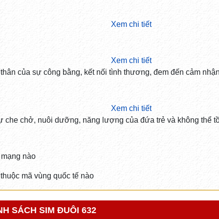
Xem chi tiết
Xem chi tiết
n thân của sự công bằng, kết nối tình thương, đem đến cảm nhậ
Xem chi tiết
ự che chở, nuôi dưỡng, năng lượng của đứa trẻ và không thể tồ
 mạng nào
thuộc mã vùng quốc tế nào
H SÁCH SIM ĐUÔI 632