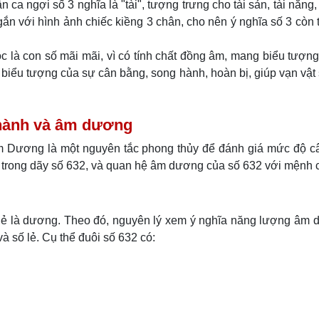
 ca ngợi số 3 nghĩa là "tài", tượng trưng cho tài sản, tài năng, 
 gắn với hình ảnh chiếc kiềng 3 chân, cho nên ý nghĩa số 3 còn 
là con số mãi mãi, vì có tính chất đồng âm, mang biểu tượn
biểu tượng của sự cân bằng, song hành, hoàn bị, giúp vạn vật 
ũ hành và âm dương
m Dương là một nguyên tắc phong thủy để đánh giá mức độ c
trong dãy số 632, và quan hệ âm dương của số 632 với mệnh 
ẻ là dương. Theo đó, nguyên lý xem ý nghĩa năng lượng âm 
à số lẻ. Cụ thể đuôi số 632 có: