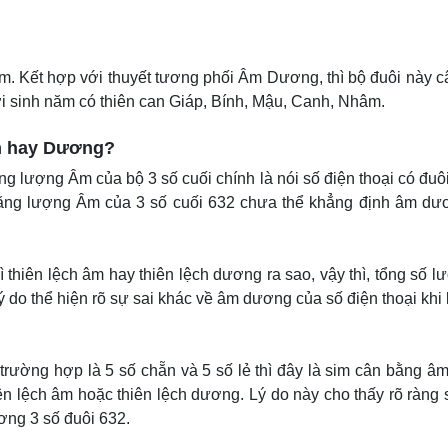
. Kết hợp với thuyết tương phối Âm Dương, thì bộ đuôi này 
i sinh năm có thiên can Giáp, Bính, Mậu, Canh, Nhâm.
Âm hay Dương?
ng lượng Âm của bộ 3 số cuối chính là nói số điện thoại có đuô
ng lượng Âm của 3 số cuối 632 chưa thể khẳng định âm dư
hì thiên lệch âm hay thiên lệch dương ra sao, vậy thì, tổng số 
 do thể hiện rõ sự sai khác về âm dương của số điện thoại khi 
g trường hợp là 5 số chẵn và 5 số lẻ thì đây là sim cân bằng 
hiên lệch âm hoặc thiên lệch dương. Lý do này cho thấy rõ ràng 
ơng 3 số đuôi 632.