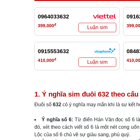
0964033632
0916
đ
399,000
399,0
0915553632
0848
đ
410,000
410,0
1. Ý nghĩa sim đuôi
632
theo cấu 
Đuôi số
632
có ý nghĩa may mắn khi là sự kết 
Ý nghĩa số 6:
Từ điển Hán Văn đọc số 6 là 
đó, xét theo cách viết số 6 là một nét cong uố
Lộc của số 6 chủ về sự giàu sang, phú quý.