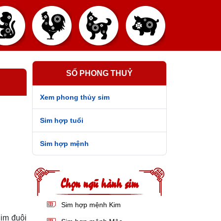
SỐ PHONG THUỶ
Xem phong thủy sim
Sim hợp tuổi
Sim hợp mệnh
Chọn ngũ hành sim
Sim hợp mệnh Kim
Sim đuôi