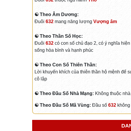
☯ Theo Âm Dương:
Đuôi
632
mang năng lượng
Vượng âm
☯ Theo Thần Số Học:
Đuôi
632
có con số chủ đạo 2, có ý nghĩa hiệ
sống hòa bình và hạnh phúc
☯ Theo Con Số Thiên Thần:
Lời khuyến khích của thiên thần hộ mệnh để s
cô lập
☯ Theo Đầu Số Nhà Mạng:
Không thuộc nhà
☯ Theo Đầu Số Mã Vùng:
Đầu số
632
không 
DAN