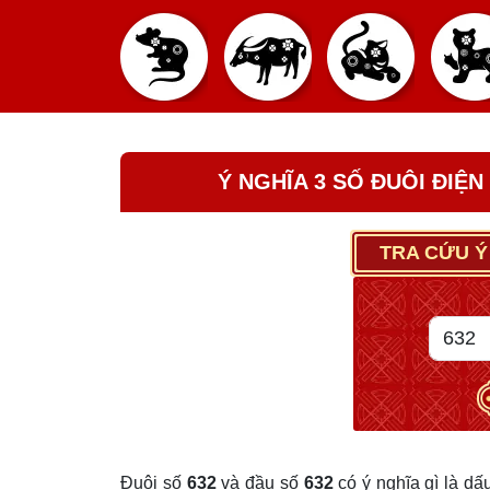
Ý NGHĨA 3 SỐ ĐUÔI ĐIỆN
TRA CỨU Ý
Đuôi số
632
và đầu số
632
có ý nghĩa gì là dấ