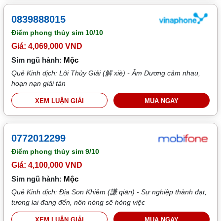
0839888015
Điểm phong thủy sim
10/10
Giá: 4,069,000 VND
Sim ngũ hành:
Mộc
Quẻ Kinh dịch: Lôi Thủy Giải (解 xiè) - Âm Dương cảm nhau,
hoạn nạn giải tán
XEM LUẬN GIẢI
MUA NGAY
0772012299
Điểm phong thủy sim
9/10
Giá: 4,100,000 VND
Sim ngũ hành:
Mộc
Quẻ Kinh dịch: Địa Sơn Khiêm (謙 qiān) - Sự nghiệp thành đạt,
tương lai đang đến, nôn nóng sẽ hỏng việc
XEM LUẬN GIẢI
MUA NGAY