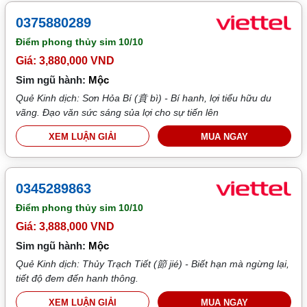
0375880289
Điểm phong thủy sim
10/10
Giá: 3,880,000 VND
Sim ngũ hành:
Mộc
Quẻ Kinh dịch: Sơn Hỏa Bí (賁 bì) - Bí hanh, lợi tiểu hữu du
vãng. Đạo văn sức sáng sủa lợi cho sự tiến lên
XEM LUẬN GIẢI
MUA NGAY
0345289863
Điểm phong thủy sim
10/10
Giá: 3,888,000 VND
Sim ngũ hành:
Mộc
Quẻ Kinh dịch: Thủy Trạch Tiết (節 jié) - Biết hạn mà ngừng lại,
tiết độ đem đến hanh thông.
XEM LUẬN GIẢI
MUA NGAY