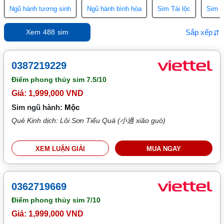
Ngũ hành tương sinh
Ngũ hành bình hòa
Sim Tài lộc
Sim T
Sắp xếp
Xem
488
sim
0387219229
Điểm phong thủy sim
7.5/10
Giá: 1,999,000 VND
Sim ngũ hành:
Mộc
Quẻ Kinh dịch: Lôi Sơn Tiểu Quá (小過 xiǎo guò)
XEM LUẬN GIẢI
MUA NGAY
0362719669
Điểm phong thủy sim
7/10
Giá: 1,999,000 VND