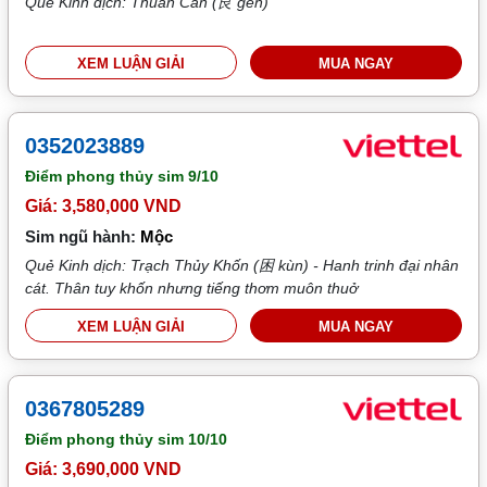
Quẻ Kinh dịch: Thuần Cấn (艮 gèn)
XEM LUẬN GIẢI
MUA NGAY
0352023889
Điểm phong thủy sim
9/10
Giá: 3,580,000 VND
Sim ngũ hành:
Mộc
Quẻ Kinh dịch: Trạch Thủy Khốn (困 kùn) - Hanh trinh đại nhân
cát. Thân tuy khốn nhưng tiếng thơm muôn thuở
XEM LUẬN GIẢI
MUA NGAY
0367805289
Điểm phong thủy sim
10/10
Giá: 3,690,000 VND