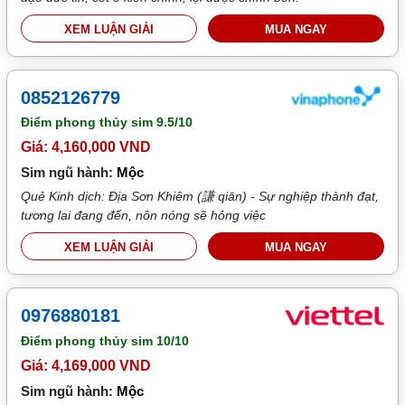
XEM LUẬN GIẢI
MUA NGAY
0852126779
Điểm phong thủy sim
9.5/10
Giá: 4,160,000 VND
Sim ngũ hành:
Mộc
Quẻ Kinh dịch: Địa Sơn Khiêm (謙 qiān) - Sự nghiệp thành đạt,
tương lai đang đến, nôn nóng sẽ hỏng việc
XEM LUẬN GIẢI
MUA NGAY
0976880181
Điểm phong thủy sim
10/10
Giá: 4,169,000 VND
Sim ngũ hành:
Mộc