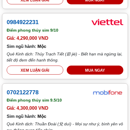
XEM LUẬN GIẢI
MUA NGAY
0984922231
Điểm phong thủy sim
9/10
Giá: 4,290,000 VND
Sim ngũ hành:
Mộc
Quẻ Kinh dịch: Thủy Trạch Tiết (節 jié) - Biết hạn mà ngừng lại,
tiết độ đem đến hanh thông.
XEM LUẬN GIẢI
MUA NGAY
0702122778
Điểm phong thủy sim
9.5/10
Giá: 4,300,000 VND
Sim ngũ hành:
Mộc
Quẻ Kinh dịch: Thuần Đoài (兌 duì) - Mọi sự như ý, bình yên vô