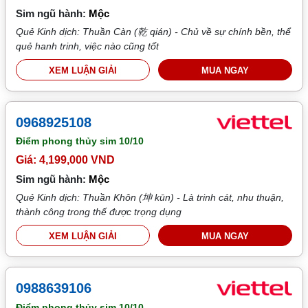
Sim ngũ hành:
Mộc
Quẻ Kinh dịch: Thuần Càn (乾 qián) - Chủ về sự chính bền, thể
quẻ hanh trinh, việc nào cũng tốt
XEM LUẬN GIẢI
MUA NGAY
0968925108
Điểm phong thủy sim
10/10
Giá: 4,199,000 VND
Sim ngũ hành:
Mộc
Quẻ Kinh dịch: Thuần Khôn (坤 kūn) - Là trinh cát, nhu thuận,
thành công trong thế được trọng dụng
XEM LUẬN GIẢI
MUA NGAY
0988639106
Điểm phong thủy sim
10/10