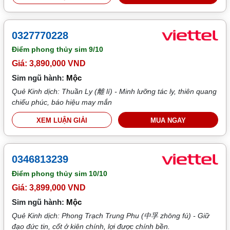
0327770228
Điểm phong thủy sim
9/10
Giá: 3,890,000 VND
Sim ngũ hành:
Mộc
Quẻ Kinh dịch: Thuần Ly (離 lí) - Minh lưỡng tác ly, thiên quang
chiếu phúc, báo hiệu may mắn
XEM LUẬN GIẢI
MUA NGAY
0346813239
Điểm phong thủy sim
10/10
Giá: 3,899,000 VND
Sim ngũ hành:
Mộc
Quẻ Kinh dịch: Phong Trạch Trung Phu (中孚 zhōng fú) - Giữ
đạo đức tin, cốt ở kiên chính, lợi được chính bền.