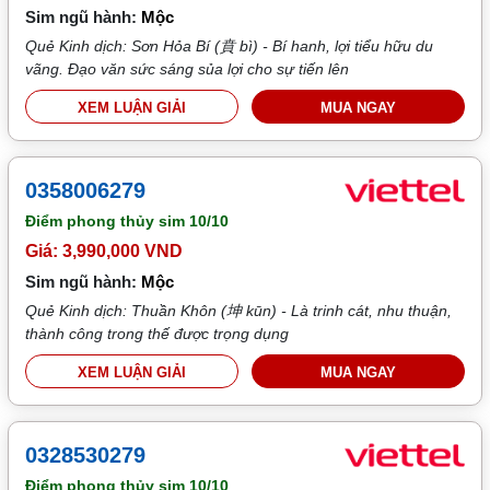
Sim ngũ hành:
Mộc
Quẻ Kinh dịch: Sơn Hỏa Bí (賁 bì) - Bí hanh, lợi tiểu hữu du
vãng. Đạo văn sức sáng sủa lợi cho sự tiến lên
XEM LUẬN GIẢI
MUA NGAY
0358006279
Điểm phong thủy sim
10/10
Giá: 3,990,000 VND
Sim ngũ hành:
Mộc
Quẻ Kinh dịch: Thuần Khôn (坤 kūn) - Là trinh cát, nhu thuận,
thành công trong thế được trọng dụng
XEM LUẬN GIẢI
MUA NGAY
0328530279
Điểm phong thủy sim
10/10