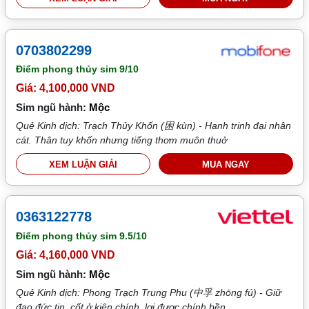
0703802299
Điểm phong thủy sim
9/10
Giá: 4,100,000 VND
Sim ngũ hành:
Mộc
Quẻ Kinh dịch: Trạch Thủy Khốn (困 kùn) - Hanh trinh đại nhân
cát. Thân tuy khốn nhưng tiếng thơm muôn thuở
XEM LUẬN GIẢI
MUA NGAY
0363122778
Điểm phong thủy sim
9.5/10
Giá: 4,160,000 VND
Sim ngũ hành:
Mộc
Quẻ Kinh dịch: Phong Trạch Trung Phu (中孚 zhōng fú) - Giữ
đạo đức tin, cốt ở kiên chính, lợi được chính bền.