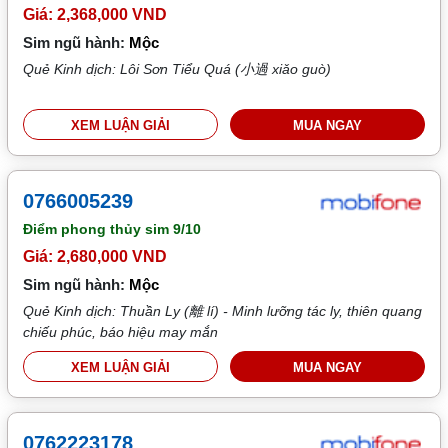
Giá: 2,368,000 VND
Sim ngũ hành:
Mộc
Quẻ Kinh dịch: Lôi Sơn Tiểu Quá (小過 xiǎo guò)
XEM LUẬN GIẢI
MUA NGAY
0766005239
Điểm phong thủy sim
9/10
Giá: 2,680,000 VND
Sim ngũ hành:
Mộc
Quẻ Kinh dịch: Thuần Ly (離 lí) - Minh lưỡng tác ly, thiên quang
chiếu phúc, báo hiệu may mắn
XEM LUẬN GIẢI
MUA NGAY
0762223178