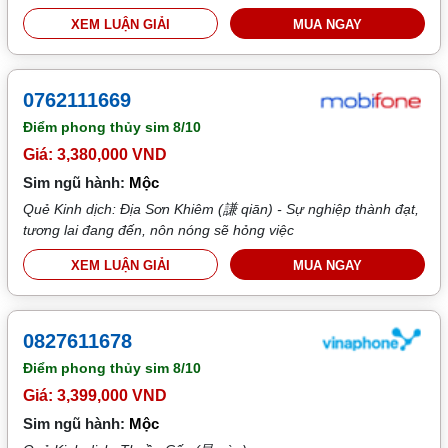
XEM LUẬN GIẢI
MUA NGAY
0762111669
Điểm phong thủy sim
8/10
Giá: 3,380,000 VND
Sim ngũ hành:
Mộc
Quẻ Kinh dịch: Địa Sơn Khiêm (謙 qiān) - Sự nghiệp thành đạt,
tương lai đang đến, nôn nóng sẽ hỏng việc
XEM LUẬN GIẢI
MUA NGAY
0827611678
Điểm phong thủy sim
8/10
Giá: 3,399,000 VND
Sim ngũ hành:
Mộc