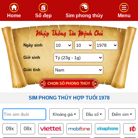
Skip to content
Home
Số đẹp
Sim phong thủy
Menu
Nhập Thông Tin Mệnh Chủ
Ngày sinh
Giờ sinh
Giới tính
CHỌN SỐ PHONG THỦY
SIM PHONG THỦY HỢP TUỔI 1978
Khoảng giá
Đầu số
Điểm sim
09x
08x