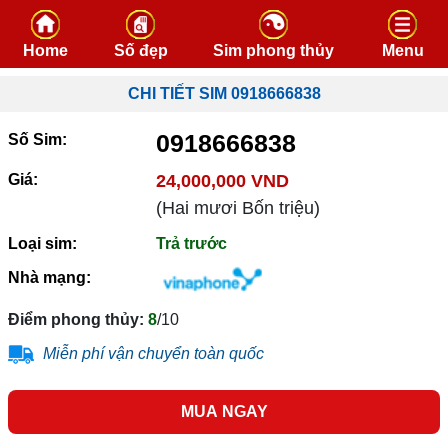
Skip to content
Home
Số đẹp
Sim phong thủy
Menu
CHI TIẾT SIM 0918666838
0918666838
Số Sim:
Giá:
24,000,000 VND
(Hai mươi Bốn triệu)
Loại sim:
Trả trước
Nhà mạng:
Điểm phong thủy:
8
/10
Miễn phí vận chuyển toàn quốc
MUA NGAY