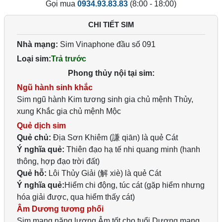
Gọi mua
0934.93.83.83
(8:00 - 18:00)
CHI TIẾT SIM
Nhà mạng:
Sim Vinaphone đầu số 091
Loại sim:
Trả trước
Phong thủy nội tại sim:
Ngũ hành sinh khắc
Sim ngũ hành Kim tương sinh gia chủ mệnh Thủy,
xung Khắc gia chủ mệnh Mộc
Quẻ dịch sim
Quẻ chủ:
Địa Sơn Khiêm (謙 qiān) là quẻ Cát
Ý nghĩa quẻ:
Thiên đạo hạ tế nhi quang minh (hanh
thông, hợp đạo trời đất)
Quẻ hỗ:
Lôi Thủy Giải (解 xiè) là quẻ Cát
Ý nghĩa quẻ:
Hiểm chi động, túc cát (gặp hiểm nhưng
hóa giải được, qua hiểm thấy cát)
Âm Dương tương phối
Sim mang năng lượng Âm tốt cho tuổi Dương mạng