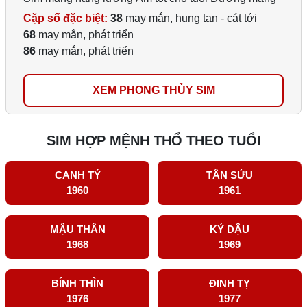
Cặp số đặc biệt:
38
may mắn, hung tan - cát tới
68
may mắn, phát triển
86
may mắn, phát triển
XEM PHONG THỦY SIM
SIM HỢP MỆNH THỔ THEO TUỔI
CANH TÝ
TÂN SỬU
1960
1961
MẬU THÂN
KỶ DẬU
1968
1969
BÍNH THÌN
ĐINH TỴ
1976
1977